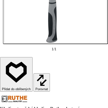
1
/
1
Porovnat