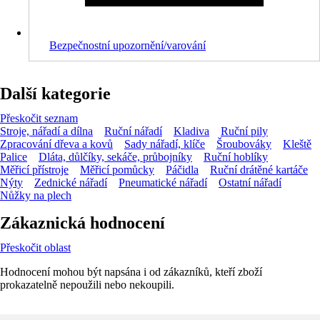
Bezpečnostní upozornění/varování
Další kategorie
Přeskočit seznam
Stroje, nářadí a dílna
Ruční nářadí
Kladiva
Ruční pily
Zpracování dřeva a kovů
Sady nářadí, klíče
Šroubováky
Kleště
Palice
Dláta, důlčíky, sekáče, průbojníky
Ruční hoblíky
Měřicí přístroje
Měřicí pomůcky
Páčidla
Ruční drátěné kartáče
Nýty
Zednické nářadí
Pneumatické nářadí
Ostatní nářadí
Nůžky na plech
Zákaznická hodnocení
Přeskočit oblast
Hodnocení mohou být napsána i od zákazníků, kteří zboží
prokazatelně nepoužili nebo nekoupili.