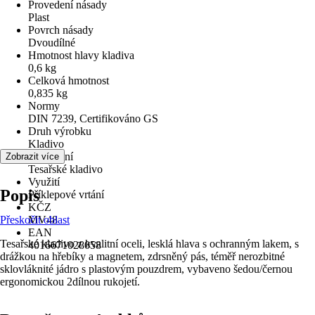
Provedení násady
Plast
Povrch násady
Dvoudílné
Hmotnost hlavy kladiva
0,6 kg
Celková hmotnost
0,835 kg
Normy
DIN 7239, Certifikováno GS
Druh výrobku
Kladivo
Provedení
Zobrazit více
Tesařské kladivo
Využití
Popis
Příklepové vrtání
KČZ
Přeskočit oblast
MV48
EAN
Tesařské kladivo z kvalitní oceli, lesklá hlava s ochranným lakem, s
4016671028058
drážkou na hřebíky a magnetem, zdrsněný pás, téměř nerozbitné
sklovláknité jádro s plastovým pouzdrem, vybaveno šedou/černou
ergonomickou 2dílnou rukojetí.