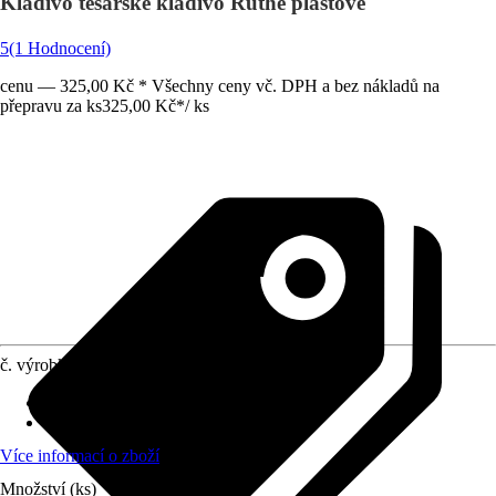
Kladivo tesařské kladivo Ruthe plastové
5
(1 Hodnocení)
cenu — 325,00 Kč * Všechny ceny vč. DPH a bez nákladů na
přepravu za ks
325,00 Kč
*
/
ks
č. výrobku
5719219
Druh výrobku
:
Kladivo
Provedení násady
:
Plast
Více informací o zboží
Množství (ks)