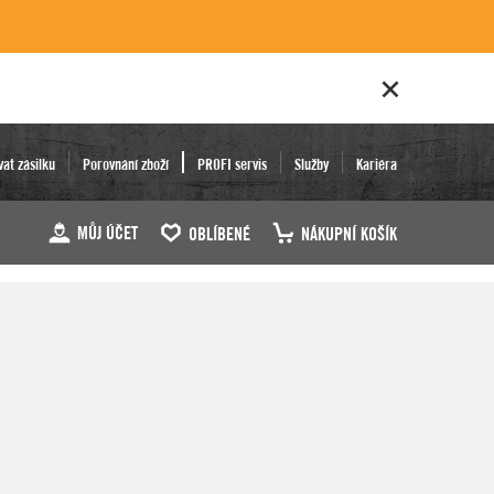
vat zásilku
Porovnání zboží
PROFI servis
Služby
Kariéra
MŮJ ÚČET
OBLÍBENÉ
NÁKUPNÍ KOŠÍK