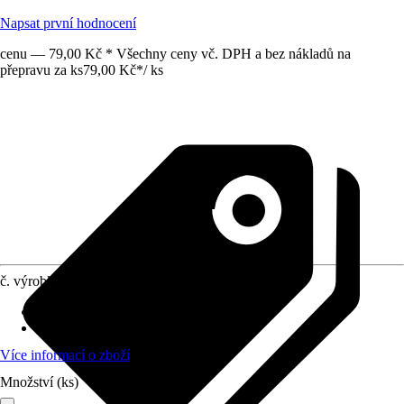
Napsat první hodnocení
cenu — 79,00 Kč * Všechny ceny vč. DPH a bez nákladů na
přepravu za ks
79,00 Kč
*
/
ks
č. výrobku
6384520
Druh výrobku
:
Závěs
Provedení
:
Nábytkový závěs
Více informací o zboží
Množství (ks)