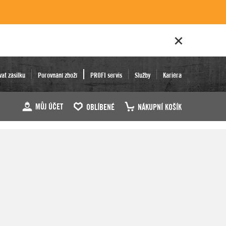
vat zásilku
Porovnání zboží
PROFI servis
Služby
Kariéra
MŮJ ÚČET
OBLÍBENÉ
NÁKUPNÍ KOŠÍK