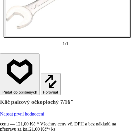
1
/
1
Porovnat
Klíč palcový očkoplochý 7/16"
Napsat první hodnocení
cenu — 121,00 Kč * Všechny ceny vč. DPH a bez nákladů na
přepravu za ks
121,00 Kč
*
/
ks