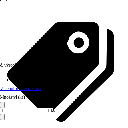
č. výrobku
5548805
Obsah
:
1 Kus
Materiál
:
Chrom-vanadiová-ocel
Více informací o zboží
Množství (ks)
1 ks