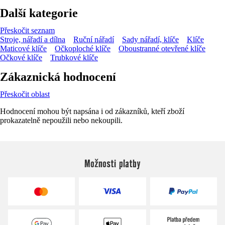
Další kategorie
Přeskočit seznam
Stroje, nářadí a dílna
Ruční nářadí
Sady nářadí, klíče
Klíče
Maticové klíče
Očkoploché klíče
Oboustranné otevřené klíče
Očkové klíče
Trubkové klíče
Zákaznická hodnocení
Přeskočit oblast
Hodnocení mohou být napsána i od zákazníků, kteří zboží
prokazatelně nepoužili nebo nekoupili.
Možnosti platby