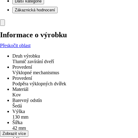
Další kategorie
Zákaznická hodnocení
Informace o výrobku
Přeskočit oblast
Druh výrobku
Tlumič zavírání dveří
Provedení
Výklopné mechanismus
Provedení
Podpěra výklopných dvířek
Materiál
Kov
Barevný odstín
Šedá
Výška
130 mm
Šířka
42 mm
Obsah
Zobrazit více