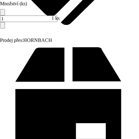
Množství (ks)
1 ks
Prodej přes:
HORNBACH