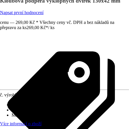
Kloubová podpěra výklopných dvířek 130x42 mm
Napsat první hodnocení
cenu — 269,00 Kč * Všechny ceny vč. DPH a bez nákladů na
přepravu za ks
269,00 Kč
*
/
ks
č. výrobku
6384866
Provedení
:
Výklopné mechanismus
Obsah
:
1 Kus
Materiál
:
Kov
Více informací o zboží