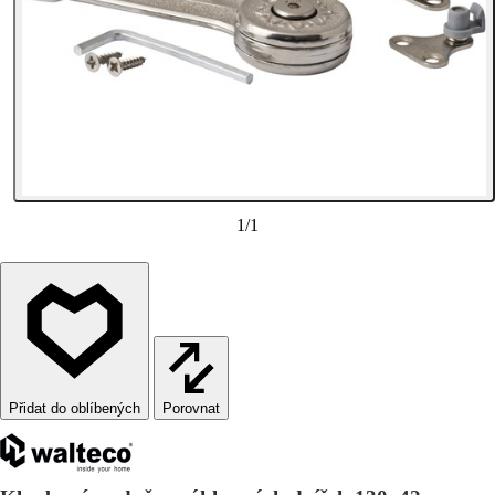
1
/
1
Porovnat