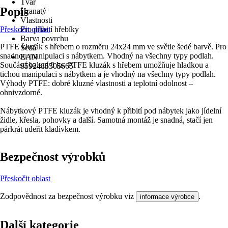
Tvar
Popis
Hranatý
Vlastnosti
Přeskočit oblast
Pro přibití hřebíky
Barva povrchu
PTFE kluzák s hřebem o rozměru 24x24 mm ve světle šedé barvě. Pro
Šedá
snadnou manipulaci s nábytkem. Vhodný na všechny typy podlah.
EAN
Součástí balení 8 ks. PTFE kluzák s hřebem umožňuje hladkou a
8592485505665
tichou manipulaci s nábytkem a je vhodný na všechny typy podlah.
Výhody PTFE: dobré kluzné vlastnosti a teplotní odolnost –
ohnivzdorné.
Nábytkový PTFE kluzák je vhodný k přibití pod nábytek jako jídelní
židle, křesla, pohovky a další. Samotná montáž je snadná, stačí jen
párkrát udeřit kladívkem.
Bezpečnost výrobků
Přeskočit oblast
Zodpovědnost za bezpečnost výrobku viz
.
informace výrobce
Další kategorie