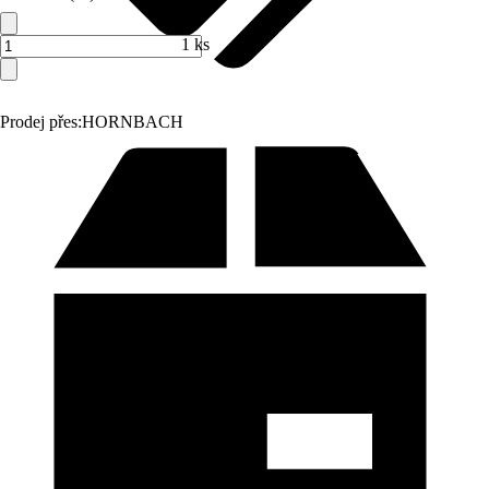
1 ks
Prodej přes:
HORNBACH