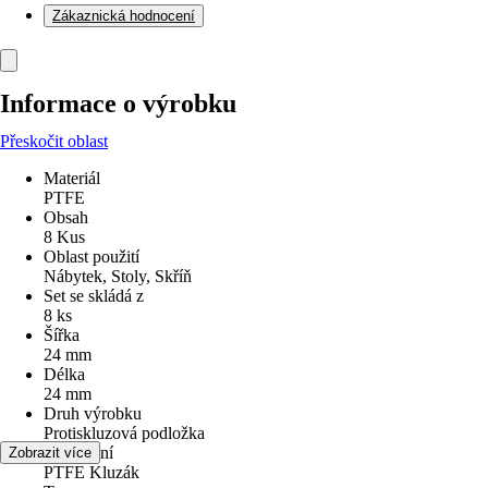
Zákaznická hodnocení
Informace o výrobku
Přeskočit oblast
Materiál
PTFE
Obsah
8 Kus
Oblast použití
Nábytek, Stoly, Skříň
Set se skládá z
8 ks
Šířka
24 mm
Délka
24 mm
Druh výrobku
Protiskluzová podložka
Provedení
Zobrazit více
PTFE Kluzák