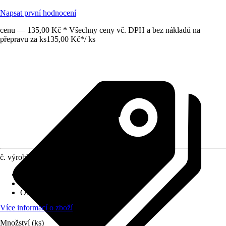
Napsat první hodnocení
cenu — 135,00 Kč * Všechny ceny vč. DPH a bez nákladů na
přepravu za ks
135,00 Kč
*
/
ks
č. výrobku
10714088
Druh výrobku
:
Protiskluzová podložka
Materiál
:
PTFE
Obsah
:
8 Kus
Více informací o zboží
Množství (ks)