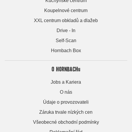
Kuchyňské centrum
Koupelnové centrum
XXL centrum obkladů a dlažeb
Drive - In
Self-Scan
Hornbach Box
O HORNBACHu
Jobs a Kariera
O nás
Údaje o provozovateli
Záruka trvale nízkých cen
Všeobecné obchodní podmínky