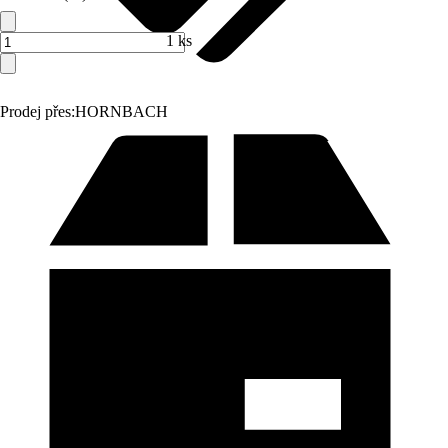
1 ks
Prodej přes:
HORNBACH