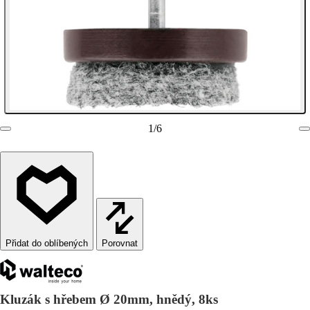
1
/
6
Porovnat
Kluzák s hřebem Ø 20mm, hnědý, 8ks