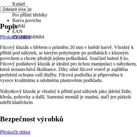
Kulatý
Vlastnosti
Zobrazit více
Pro přibití hřebíky
Barva povrchu
Popis
Hnědá
EAN
Přeskočit oblast
8592485849684
Filcový kluzák s hřebem o průměru 20 mm v hnědé barvě. Vhodný k
přibití pod nábytek, se kterým pohybujete po podlahách s kluzným
povrchem a chcete předejít jejímu poškrábání. Součástí balení 8 ks.
Filcový podlahový kluzák je ideální pro tichou manipulaci s nábytkem,
která nezanechává škrábance. Díky silné filcové vrstvě je zajištěna
perfektní ochrana vaší dlažby. Filcová podložka je připevněna k
vysoce kvalitnímu a odolnému plastovému podkladu.
Nábytkový kluzák je vhodný k přibití pod nábytek jako jídelní židle,
křesla, pohovky a další. Samotná montáž je snadná, stačí jen párkrát
udeřit kladívkem.
Bezpečnost výrobků
Přeskočit oblast