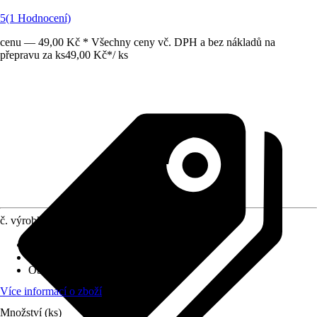
5
(1 Hodnocení)
cenu — 49,00 Kč * Všechny ceny vč. DPH a bez nákladů na
přepravu za ks
49,00 Kč
*
/
ks
č. výrobku
6474208
Druh výrobku
:
Protiskluzová podložka
Materiál
:
Plsť, Plast
Obsah
:
8 Kus
Více informací o zboží
Množství (ks)