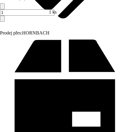
1 ks
Prodej přes:
HORNBACH