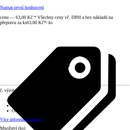
Napsat první hodnocení
cenu — 63,00 Kč * Všechny ceny vč. DPH a bez nákladů na
přepravu za ks
63,00 Kč
*
/
ks
č. výrobku
6474213
Druh výrobku
:
Protiskluzová podložka
Materiál
:
Plsť, Plast
Obsah
:
8 Kus
Více informací o zboží
Množství (ks)