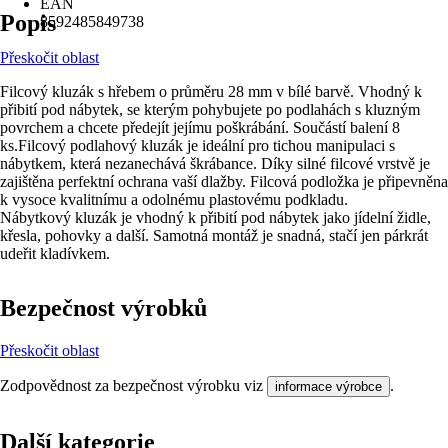
EAN
Popis
8592485849738
Přeskočit oblast
Filcový kluzák s hřebem o průměru 28 mm v bílé barvě. Vhodný k
přibití pod nábytek, se kterým pohybujete po podlahách s kluzným
povrchem a chcete předejít jejímu poškrábání. Součástí balení 8
ks.Filcový podlahový kluzák je ideální pro tichou manipulaci s
nábytkem, která nezanechává škrábance. Díky silné filcové vrstvě je
zajištěna perfektní ochrana vaší dlažby. Filcová podložka je připevněna
k vysoce kvalitnímu a odolnému plastovému podkladu.
Nábytkový kluzák je vhodný k přibití pod nábytek jako jídelní židle,
křesla, pohovky a další. Samotná montáž je snadná, stačí jen párkrát
udeřit kladívkem.
Bezpečnost výrobků
Přeskočit oblast
Zodpovědnost za bezpečnost výrobku viz
.
informace výrobce
Další kategorie