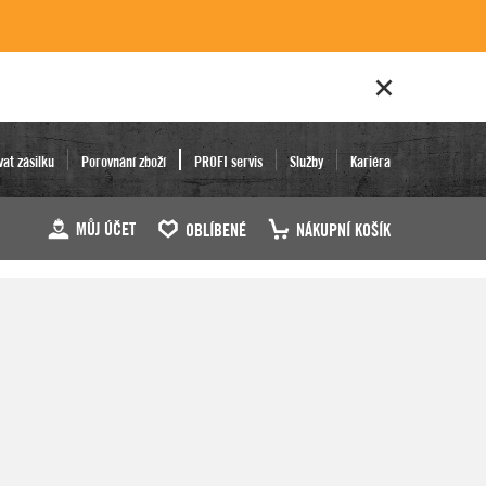
vat zásilku
Porovnání zboží
PROFI servis
Služby
Kariéra
MŮJ ÚČET
OBLÍBENÉ
NÁKUPNÍ KOŠÍK