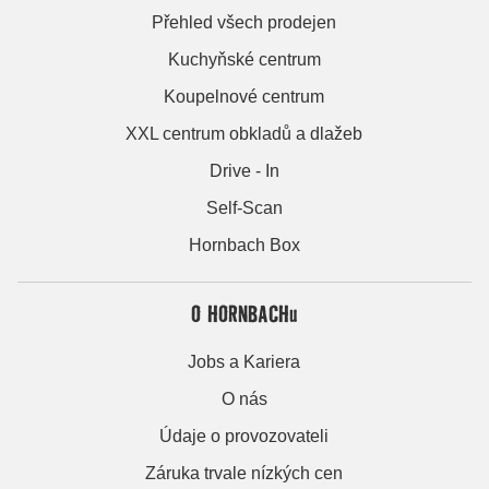
Přehled všech prodejen
Kuchyňské centrum
Koupelnové centrum
XXL centrum obkladů a dlažeb
Drive - In
Self-Scan
Hornbach Box
O HORNBACHu
Jobs a Kariera
O nás
Údaje o provozovateli
Záruka trvale nízkých cen