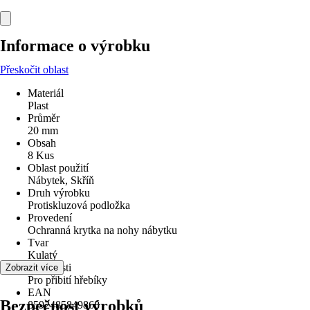
Informace o výrobku
Přeskočit oblast
Materiál
Plast
Průměr
20 mm
Obsah
8 Kus
Oblast použití
Nábytek, Skříň
Druh výrobku
Protiskluzová podložka
Provedení
Ochranná krytka na nohy nábytku
Tvar
Kulatý
Vlastnosti
Zobrazit více
Pro přibití hřebíky
EAN
Bezpečnost výrobků
8592485849868