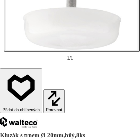
1
/
1
Porovnat
Kluzák s trnem Ø 20mm,bílý,8ks