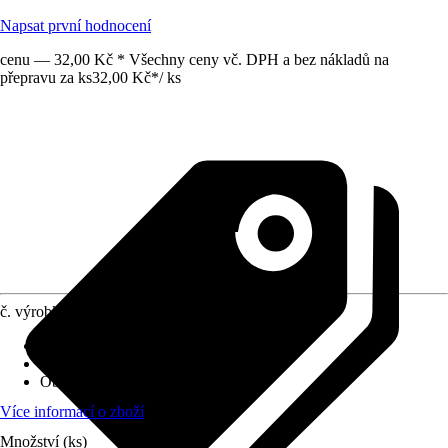
Napsat první hodnocení
cenu — 32,00 Kč * Všechny ceny vč. DPH a bez nákladů na
přepravu za ks
32,00 Kč
*
/
ks
č. výrobku
6474223
Druh výrobku
:
Protiskluzová podložka
Materiál
:
Plast
Obsah
:
8 Kus
Více informací o zboží
Množství (ks)