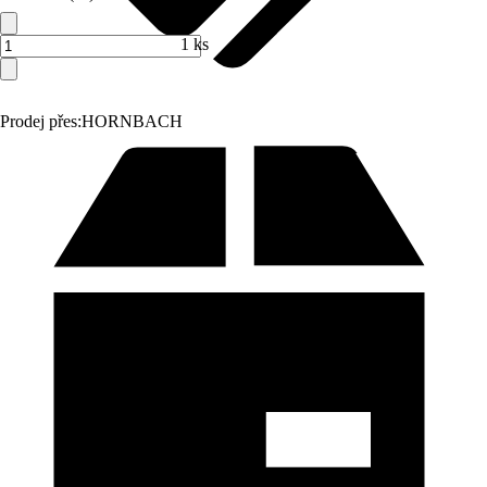
1 ks
Prodej přes:
HORNBACH