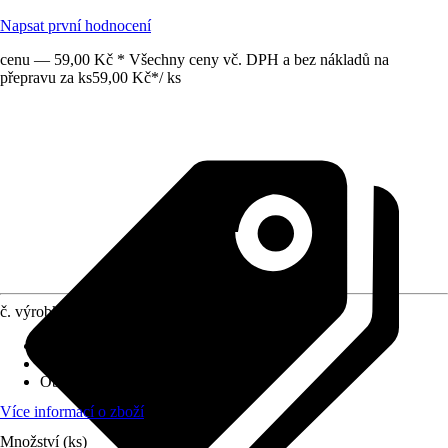
Napsat první hodnocení
cenu — 59,00 Kč * Všechny ceny vč. DPH a bez nákladů na
přepravu za ks
59,00 Kč
*
/
ks
č. výrobku
6474217
Druh výrobku
:
Protiskluzová podložka
Materiál
:
Plsť, Plast
Obsah
:
8 Kus
Více informací o zboží
Množství (ks)