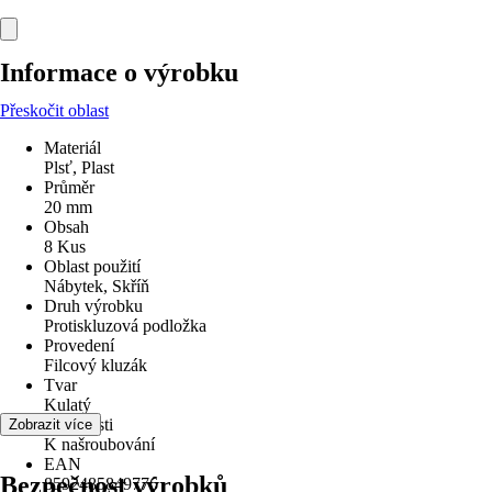
Informace o výrobku
Přeskočit oblast
Materiál
Plsť, Plast
Průměr
20 mm
Obsah
8 Kus
Oblast použití
Nábytek, Skříň
Druh výrobku
Protiskluzová podložka
Provedení
Filcový kluzák
Tvar
Kulatý
Vlastnosti
Zobrazit více
K našroubování
EAN
Bezpečnost výrobků
8592485849776