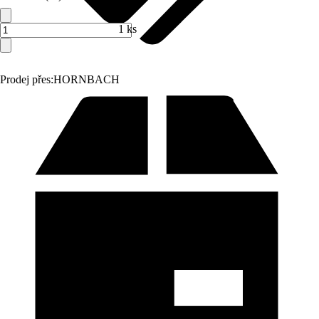
1 ks
Prodej přes:
HORNBACH