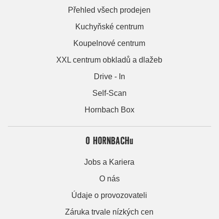
Přehled všech prodejen
Kuchyňské centrum
Koupelnové centrum
XXL centrum obkladů a dlažeb
Drive - In
Self-Scan
Hornbach Box
O HORNBACHu
Jobs a Kariera
O nás
Údaje o provozovateli
Záruka trvale nízkých cen