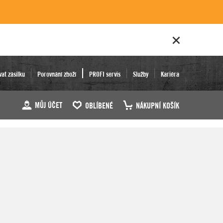
vat zásilku
Porovnání zboží
PROFI servis
Služby
Kariéra
MŮJ ÚČET
OBLÍBENÉ
NÁKUPNÍ KOŠÍK