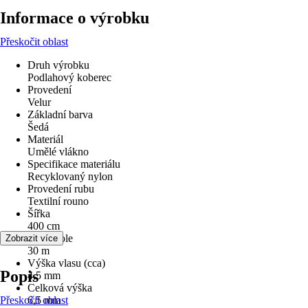
Informace o výrobku
Přeskočit oblast
Druh výrobku
Podlahový koberec
Provedení
Velur
Základní barva
Šedá
Materiál
Umělé vlákno
Specifikace materiálu
Recyklovaný nylon
Provedení rubu
Textilní rouno
Šířka
400 cm
Délka role
Zobrazit více
30 m
Výška vlasu (cca)
Popis
4,5 mm
Celková výška
Přeskočit oblast
6,5 mm