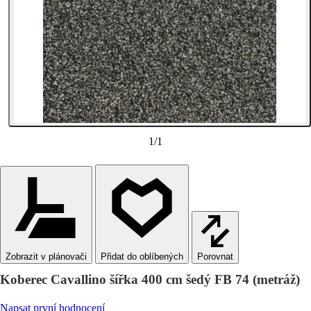
1
/
1
Zobrazit v plánovači
Porovnat
Koberec Cavallino šířka 400 cm šedý FB 74 (metráž)
Napsat první hodnocení