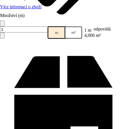
Více informací o zboží
Množství (m)
Prodej přes:
HORNBACH
odpovídá
1 m
m
m²
4,000 m²