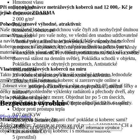
Hmotnost vlasu
Při online objednávce metrážových koberců nad 12 000,- Kč je
1 100 g/m²
jejich doprava ZDARMA
Celková hmotnost
2 000 g/m²
Pohodlné, cenově výhodné, atraktivní:
Použití
Naše metrážové koberce prodchnou vaše čtyři zdi neobyčejně útulnou
Komerční, Soukromé
atmosférou. Hebké pro vaše nohy, ve všední den snadno udržovatelné
Vlastnosti
a navíc tlumí zvuky a snadno se pokládají. Vaše nápady na rozložení
Vhodné pro zatížení kolečkovými křesly v komerčních
koberce nejsou ničím limitovány - nabízíme širokou paletu barev,
prostorech / objektech, Určené pro zatížení kolečkovými křesly
materiálů a výšek vlasu, určitě v našem sortimentu máme i váš vysněný
v domácím prostředí, Prověřená protiskluznost, Stálost na světle
koberec.
(barevná stálost na denním světle), Pokládka schodů v objektu,
Pokládka schodů v obytných prostorech, Antistatické
Vlastnosti metrážových koberců na míru
Třída zátěže
Takto jednoduše si můžete pořídit váš vysněný koberec: Jednoduše
33 - Komerční prostory s intenzivním používáním
změřte plochu vaší místnosti, koberec si zarezervujte online a
Třída požární odolnosti
vyzvedněte v prodejně. Při měření mějte na paměti: Při měření šířky a
Zobrazit více
Cfl-s1 (splňuje požadavky na reakci při požáru „středně
délky místnosti zohledněte výklenky radiátorů a přechody dveří, aby
hořlavé“)
byla pokládka možná bez mezer. Objednat lze po 5 cm úsecích,
Podlahové topení
Bezpečnost výrobků
minimální odběr je 0,5 m. Doporučujeme připočíst 10 % na odřezy.
Elektrické podlahové topení, Teplovodní podlahové topení
Odpor proti prostupu tepla
0,07 (m²K)/W
Přeskočit oblast
Montážní servis
Nemáte čas ani chuť pokládat si koberec sami?
Kročejová izolace (dB)
Žádný problém: Zastavte se proto ve své prodejně HORNBACH a
24 dB
Zodpovědnost za bezpečnost výrobku viz
.
informace výrobce
objednejte si na místě svůj koberec i s montážní službou.
Luxusní třída LC
5 (prestižní)