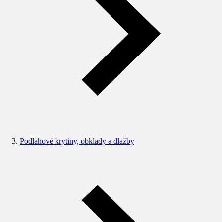
Podlahové krytiny, obklady a dlažby