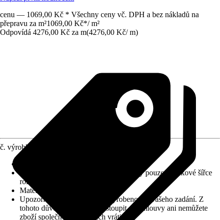
cenu — 1069,00 Kč * Všechny ceny vč. DPH a bez nákladů na
přepravu za m²
1069,00 Kč
*
/
m²
Odpovídá 4276,00 Kč za m
(
4276,00 Kč
/
m
)
č. výrobku
6436876
Výška vlasu (cca)
:
4,5 mm
Informace k objednávání
:
Odběr možný pouze v celkové šířce
role!
Materiál
:
Umělé vlákno
Upozornění: toto zboží bylo vyrobeno dle vašeho zadání. Z
tohoto důvodu nemůžete odstoupit od smlouvy ani nemůžete
zboží společnosti Hornbach vrátit.