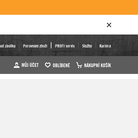
vat zásilku
Porovnání zboží
PROFI servis
Služby
Kariéra
MŮJ ÚČET
OBLÍBENÉ
NÁKUPNÍ KOŠÍK