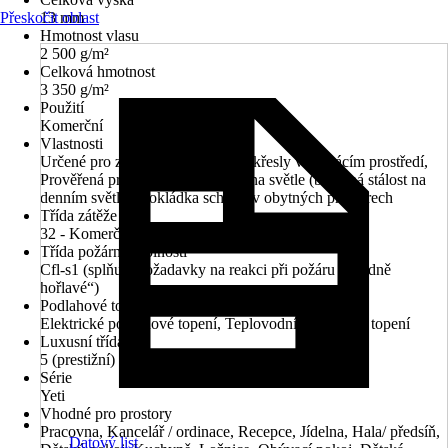
Přeskočit oblast
13 mm
Hmotnost vlasu
2 500 g/m²
Celková hmotnost
3 350 g/m²
Použití
Komerční
Vlastnosti
Určené pro zatížení kolečkovými křesly v domácím prostředí,
Prověřená protiskluznost, Stálost na světle (barevná stálost na
denním světle), Pokládka schodů v obytných prostorech
Třída zátěže
32 - Komerční prostory s běžným používáním
Třída požární odolnosti
Cfl-s1 (splňuje požadavky na reakci při požáru „středně
hořlavé“)
Podlahové topení
Elektrické podlahové topení, Teplovodní podlahové topení
Luxusní třída LC
5 (prestižní)
Série
Yeti
Vhodné pro prostory
Pracovna, Kancelář / ordinace, Recepce, Jídelna, Hala/ předsíň,
Datový list