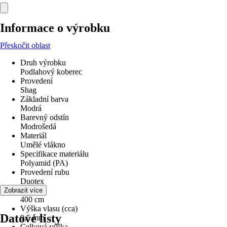
Informace o výrobku
Přeskočit oblast
Druh výrobku
Podlahový koberec
Provedení
Shag
Základní barva
Modrá
Barevný odstín
Modrošedá
Materiál
Umělé vlákno
Specifikace materiálu
Polyamid (PA)
Provedení rubu
Duotex
Šířka
Zobrazit více
400 cm
Výška vlasu (cca)
Datové listy
9,5 mm
Celková výška