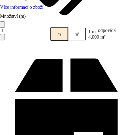
Více informací o zboží
Množství (m)
Prodej přes:
HORNBACH
odpovídá
1 m
m
m²
4,000 m²