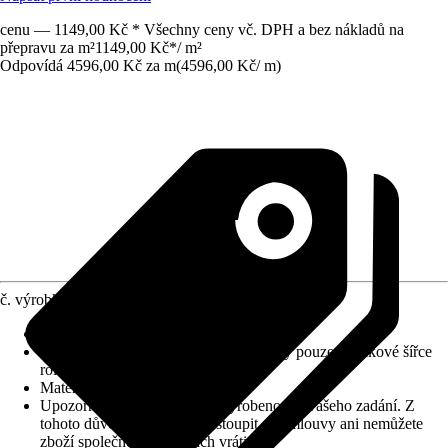
cenu — 1149,00 Kč * Všechny ceny vč. DPH a bez nákladů na
přepravu za m²
1149,00 Kč
*
/
m²
Odpovídá 4596,00 Kč za m
(
4596,00 Kč
/
m
)
č. výrobku
6811313
Výška vlasu (cca)
:
9,5 mm
Informace k objednávání
:
Odběr možný pouze v celkové šířce
role!
Materiál
:
Umělé vlákno
Upozornění: toto zboží bylo vyrobeno dle vašeho zadání. Z
tohoto důvodu nemůžete odstoupit od smlouvy ani nemůžete
zboží společnosti Hornbach vrátit.