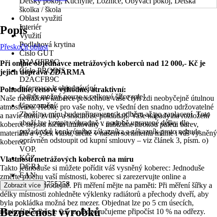
Dětský pokoj, Kuchyně, Ložnice, Obývací pokoj, Dětská
školka / škola
Oblast využití
Interiér
Popis
Využití
Podlahová krytina
Přeskočit oblast
Číslo GUT
D2ACFB9C
Při online objednávce metrážových koberců nad 12 000,- Kč je
Číslo PRODIS
jejich doprava ZDARMA
D2ACFB9C
Informace k objednávání
Pohodlné, cenově výhodné, atraktivní:
Odběr možný pouze v celkové šířce role!
Naše metrážové koberce prodchnou vaše čtyři zdi neobyčejně útulnou
Upozornění
atmosférou. Hebké pro vaše nohy, ve všední den snadno udržovatelné
Zboží na míru bude připraveno k odběru až po zaplacení. Toto
a navíc tlumí zvuky a snadno se pokládají. Vaše nápady na rozložení
zboží lze koupit výhradně v podobě upravené délky dle
koberce nejsou ničím limitovány - nabízíme širokou paletu barev,
požadavků konkrétního zákazníka a zákazník proto nebude
materiálů a výšek vlasu, určitě v našem sortimentu máme i váš vysněný
oprávněn odstoupit od kupní smlouvy – viz článek 3, písm. o)
koberec.
VOP.
KČZ
Vlastnosti metrážových koberců na míru
DGR1
Takto jednoduše si můžete pořídit váš vysněný koberec: Jednoduše
EAN
změřte plochu vaší místnosti, koberec si zarezervujte online a
5415278755258
vyzvedněte v prodejně. Při měření mějte na paměti: Při měření šířky a
Zobrazit více
délky místnosti zohledněte výklenky radiátorů a přechody dveří, aby
byla pokládka možná bez mezer. Objednat lze po 5 cm úsecích,
Bezpečnost výrobků
minimální odběr je 0,5 m. Doporučujeme připočíst 10 % na odřezy.