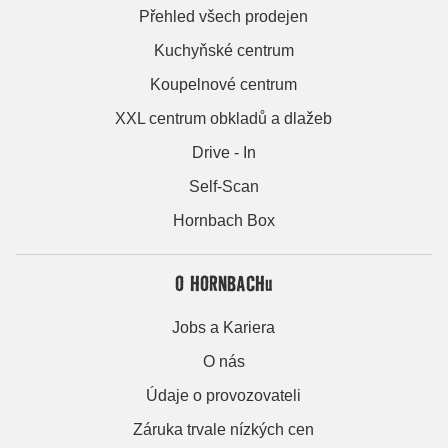
Přehled všech prodejen
Kuchyňské centrum
Koupelnové centrum
XXL centrum obkladů a dlažeb
Drive - In
Self-Scan
Hornbach Box
O HORNBACHu
Jobs a Kariera
O nás
Údaje o provozovateli
Záruka trvale nízkých cen