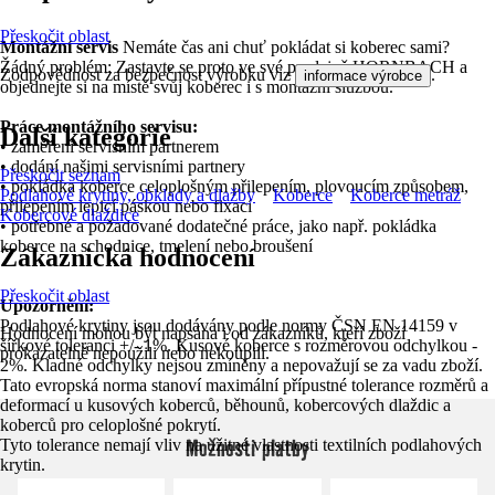
Přeskočit oblast
Montážní servis
Nemáte čas ani chuť pokládat si koberec sami?
Žádný problém: Zastavte se proto ve své prodejně HORNBACH a
Zodpovědnost za bezpečnost výrobku viz
.
informace výrobce
objednejte si na místě svůj koberec i s montážní službou.
Práce montážního servisu:
Další kategorie
• zaměření servisním partnerem
• dodání našimi servisními partnery
Přeskočit seznam
• pokládka koberce celoplošným přilepením, plovoucím způsobem,
Podlahové krytiny, obklady a dlažby
Koberce
Koberce metráž
přilepením lepicí páskou nebo fixací
Kobercové dlaždice
• potřebné a požadované dodatečné práce, jako např. pokládka
koberce na schodnice, tmelení nebo broušení
Zákaznická hodnocení
Přeskočit oblast
Upozornění:
Podlahové krytiny jsou dodávány podle normy ČSN EN 14159 v
Hodnocení mohou být napsána i od zákazníků, kteří zboží
šířkové toleranci +/- 1%. Kusové koberce s rozměrovou odchylkou -
prokazatelně nepoužili nebo nekoupili.
2%. Kladné odchylky nejsou zmíněny a nepovažují se za vadu zboží.
Tato evropská norma stanoví maximální přípustné tolerance rozměrů a
deformací u kusových koberců, běhounů, kobercových dlaždic a
koberců pro celoplošné pokrytí.
Možnosti platby
Tyto tolerance nemají vliv na užitné vlastnosti textilních podlahových
krytin.