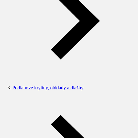
Podlahové krytiny, obklady a dlažby