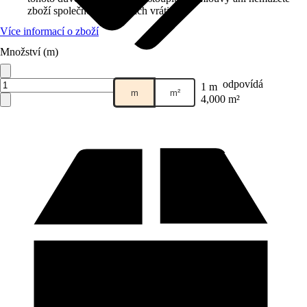
zboží společnosti Hornbach vrátit.
Více informací o zboží
Množství (m)
Prodej přes:
HORNBACH
odpovídá
1 m
m
m²
4,000 m²