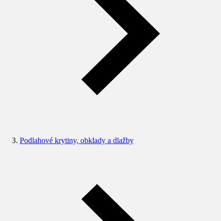
Podlahové krytiny, obklady a dlažby