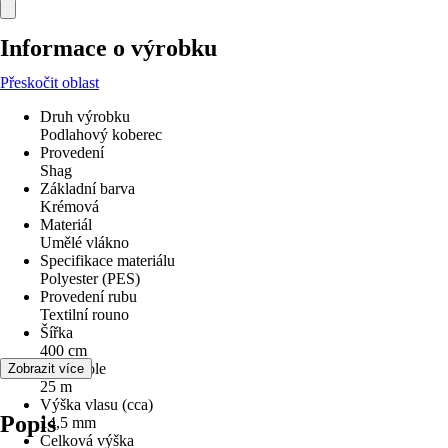
Informace o výrobku
Přeskočit oblast
Druh výrobku
Podlahový koberec
Provedení
Shag
Základní barva
Krémová
Materiál
Umělé vlákno
Specifikace materiálu
Polyester (PES)
Provedení rubu
Textilní rouno
Šířka
400 cm
Délka role
Zobrazit více
25 m
Výška vlasu (cca)
Popis
14,5 mm
Celková výška