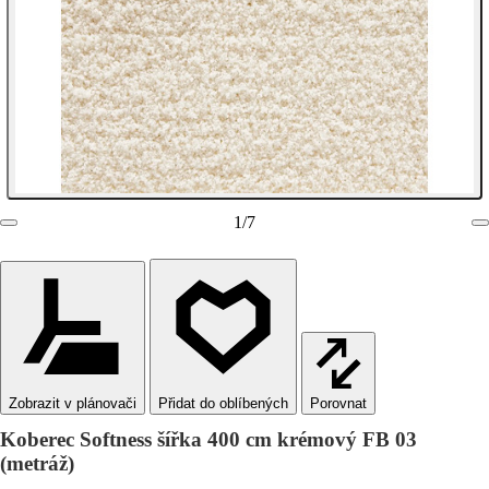
1
/
7
Zobrazit v plánovači
Porovnat
Koberec Softness šířka 400 cm krémový FB 03
(metráž)