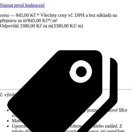
Napsat první hodnocení
cenu — 845,00 Kč * Všechny ceny vč. DPH a bez nákladů na
přepravu za m²
845,00 Kč
*
/
m²
Odpovídá 3380,00 Kč za m
(
3380,00 Kč
/
m
)
č. výrobku
6782470
Výška vlasu (cca)
:
14,5 mm
Informace k objednávání
:
Odběr možný pouze v celkové šířce
role!
Materiál
:
Umělé vlákno
Upozornění: toto zboží bylo vyrobeno dle vašeho zadání. Z
tohoto důvodu nemůžete odstoupit od smlouvy ani nemůžete