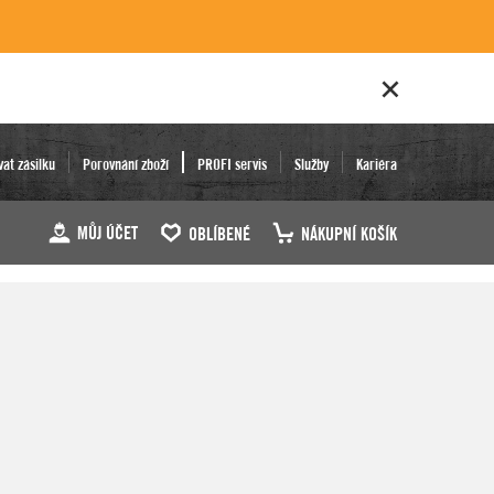
vat zásilku
Porovnání zboží
PROFI servis
Služby
Kariéra
MŮJ ÚČET
OBLÍBENÉ
NÁKUPNÍ KOŠÍK