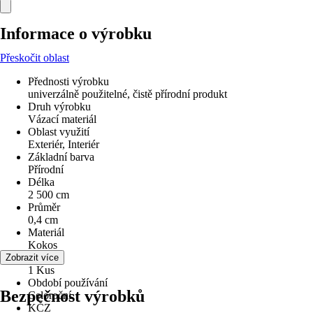
Informace o výrobku
Přeskočit oblast
Přednosti výrobku
univerzálně použitelné, čistě přírodní produkt
Druh výrobku
Vázací materiál
Oblast využití
Exteriér, Interiér
Základní barva
Přírodní
Délka
2 500 cm
Průměr
0,4 cm
Materiál
Kokos
Obsah
Zobrazit více
1 Kus
Období používání
Bezpečnost výrobků
Celoroční
KČZ