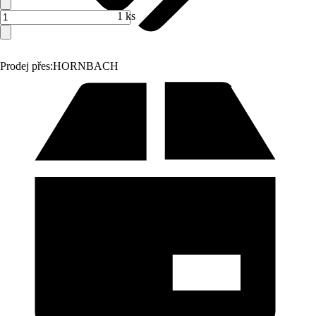
1 ks
Prodej přes:
HORNBACH