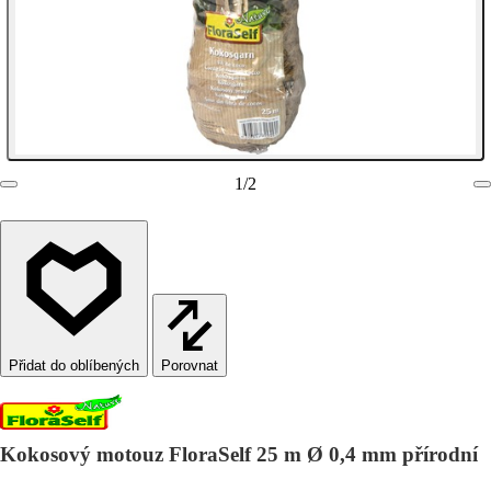
1
/
2
Porovnat
Kokosový motouz FloraSelf 25 m Ø 0,4 mm přírodní