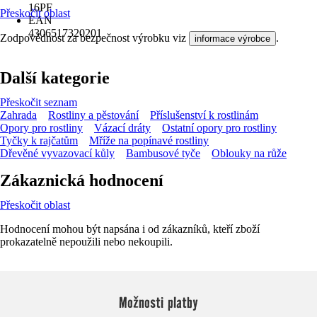
16PF
Přeskočit oblast
EAN
4306517320201
Zodpovědnost za bezpečnost výrobku viz
.
informace výrobce
Další kategorie
Přeskočit seznam
Zahrada
Rostliny a pěstování
Příslušenství k rostlinám
Opory pro rostliny
Vázací dráty
Ostatní opory pro rostliny
Tyčky k rajčatům
Mříže na popínavé rostliny
Dřevěné vyvazovací kůly
Bambusové tyče
Oblouky na růže
Zákaznická hodnocení
Přeskočit oblast
Hodnocení mohou být napsána i od zákazníků, kteří zboží
prokazatelně nepoužili nebo nekoupili.
Možnosti platby