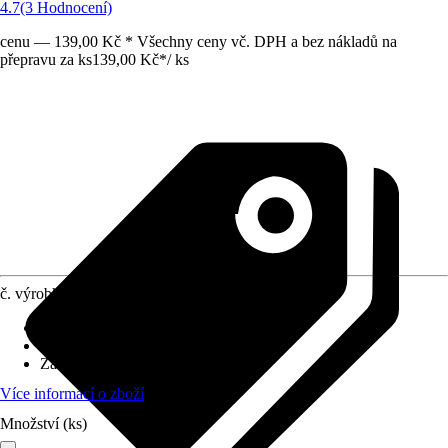
4.7
(3 Hodnocení)
cenu — 139,00 Kč * Všechny ceny vč. DPH a bez nákladů na
přepravu za ks
139,00 Kč
*
/
ks
č. výrobku
6425356
Druh výrobku
:
Vázací materiál
Materiál
:
Kokos
Základní barva
:
Přírodní
Více informací o zboží
Množství (ks)