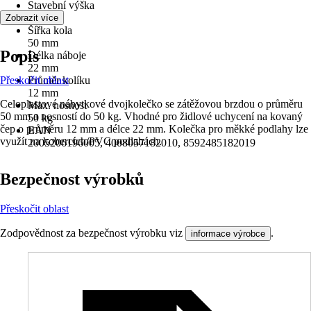
Stavební výška
60 mm
Zobrazit více
Šířka kola
50 mm
Popis
Délka náboje
22 mm
Přeskočit oblast
Průměr kolíku
12 mm
Celoplastové nábytkové dvojkolečko se zátěžovou brzdou o průměru
Max. nosnost
50 mm a nosností do 50 kg. Vhodné pro židlové uchycení na kovaný
50 kg
čep o průměru 12 mm a délce 22 mm. Kolečka pro měkké podlahy lze
EAN
využít na kobercích/PVC podlahách.
2005206196005, 4008057182010, 8592485182019
Bezpečnost výrobků
Přeskočit oblast
Zodpovědnost za bezpečnost výrobku viz
.
informace výrobce