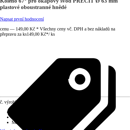
Koleno 67° pro okapový svod PRECIT Ø 63 mm
plastové oboustranné hnědé
Napsat první hodnocení
cenu — 149,00 Kč * Všechny ceny vč. DPH a bez nákladů na
přepravu za ks
149,00 Kč
*
/
ks
č. výrobku
10508335
Druh výrobku
:
Tvarovka
Provedení
:
Úhelníky
Materiál
:
Plast