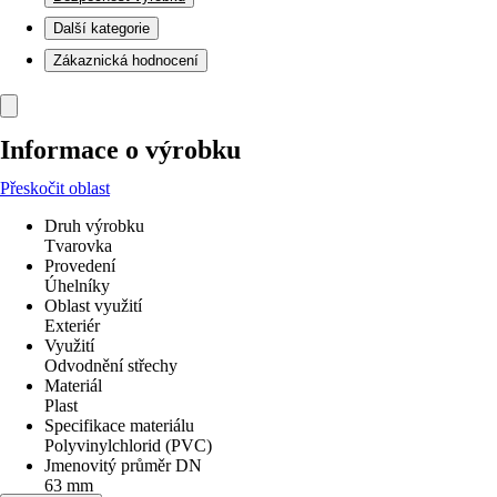
Další kategorie
Zákaznická hodnocení
Informace o výrobku
Přeskočit oblast
Druh výrobku
Tvarovka
Provedení
Úhelníky
Oblast využití
Exteriér
Využití
Odvodnění střechy
Materiál
Plast
Specifikace materiálu
Polyvinylchlorid (PVC)
Jmenovitý průměr DN
63 mm