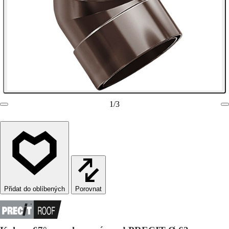
1
/
3
Porovnat