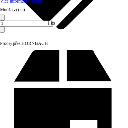
Více informací o zboží
Množství (ks)
1 ks
Prodej přes:
HORNBACH