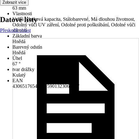
Průměr
Zobrazit více
63 mm
Vlastnosti
Datové listy
Velká odtoková kapacita, Stálobarevné, Má dlouhou životnost,
Odolný vůči UV záření, Odolné proti poškrábání, Odolné vůči
Přeskočit oblast
stárnutí
Základní barva
Hnědá
Barevný odstín
Hnědá
Úhel
67 °
tvar drážky
Kulatý
EAN
4306517654795, 5901323066627