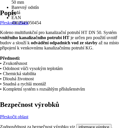
50 mm
Barevný odstín
Popis
Šedá
EAN
Přeskočit oblast
4002545050454
Koleno multifunkční pro kanalizační potrubí HT DN 50. Systém
vnitřního kanalizačního potrubí HT
je určen pro použití uvnitř
budov a slouží k
odvádění odpadních vod ze stavby
až na místo
připojení k venkovnímu kanalizačnímu potrubí KG.
Přednosti:
• Zvukotěsnost
• Odolnost vůči vysokým teplotám
• Chemická stabilita
• Dlouhá životnost
• Snadná a rychlá montáž
• Kompletní systém s rozsáhlým příslušenstvím
Bezpečnost výrobků
Přeskočit oblast
Zodpovědnost za bezpečnost výrobku viz
.
informace výrobce