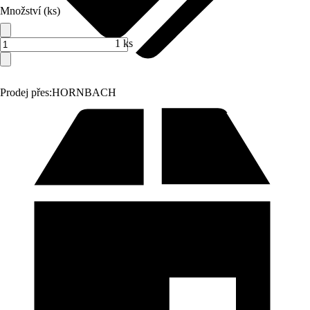
Množství (ks)
1 ks
Prodej přes:
HORNBACH