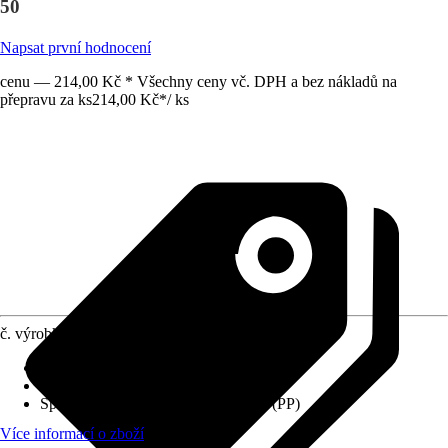
50
Napsat první hodnocení
cenu — 214,00 Kč * Všechny ceny vč. DPH a bez nákladů na
přepravu za ks
214,00 Kč
*
/
ks
č. výrobku
8720318
Varianta
:
HT
Provedení
:
Koleno
Specifikace materiálu
:
Polypropylen (PP)
Více informací o zboží