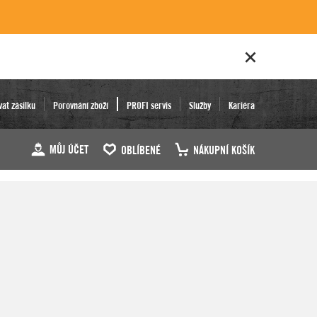
vat zásilku
Porovnání zboží
PROFI servis
Služby
Kariéra
MŮJ ÚČET
OBLÍBENÉ
NÁKUPNÍ KOŠÍK