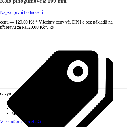
Kolo plnogumové ⌀ 100 mm
Napsat první hodnocení
cenu — 129,00 Kč * Všechny ceny vč. DPH a bez nákladů na
přepravu za ks
129,00 Kč
*
/
ks
č. výrobku
7673105
Druh výrobku
:
Kolo/kolečko
Provedení
:
Plnogumové kolo
Max. nosnost
:
75 kg
Více informací o zboží