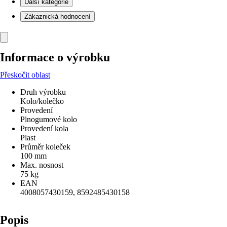
Další kategorie
Zákaznická hodnocení
Informace o výrobku
Přeskočit oblast
Druh výrobku
Kolo/kolečko
Provedení
Plnogumové kolo
Provedení kola
Plast
Průměr koleček
100 mm
Max. nosnost
75 kg
EAN
4008057430159, 8592485430158
Popis