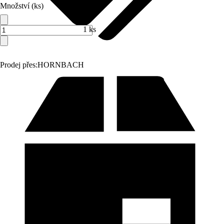
Množství (ks)
1 ks
Prodej přes:
HORNBACH