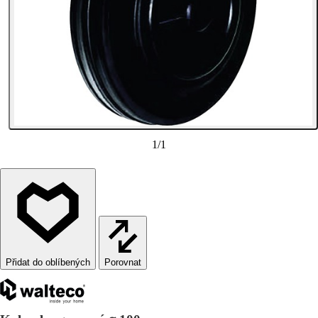
1
/
1
Porovnat