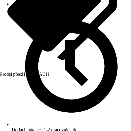
Prodej přes:
HORNBACH
Dodací lhůta cca 1-2 pracovních dní