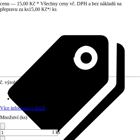
cenu — 15,00 Kč * Všechny ceny vč. DPH a bez nákladů na
přepravu za ks
15,00 Kč
*
/
ks
č. výrobku
4233501
Materiál
:
Kov
Obsah
:
2 Kus
Více informací o zboží
Množství (ks)
1 ks