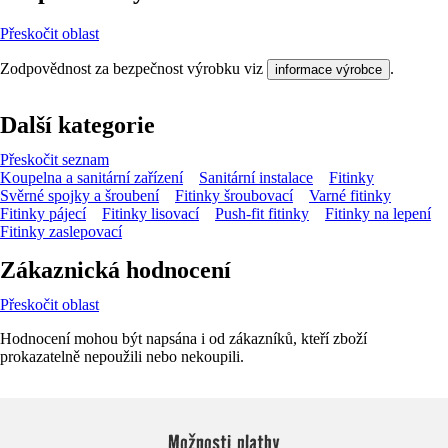
Přeskočit oblast
Zodpovědnost za bezpečnost výrobku viz
.
informace výrobce
Další kategorie
Přeskočit seznam
Koupelna a sanitární zařízení
Sanitární instalace
Fitinky
Svěrné spojky a šroubení
Fitinky šroubovací
Varné fitinky
Fitinky pájecí
Fitinky lisovací
Push-fit fitinky
Fitinky na lepení
Fitinky zaslepovací
Zákaznická hodnocení
Přeskočit oblast
Hodnocení mohou být napsána i od zákazníků, kteří zboží
prokazatelně nepoužili nebo nekoupili.
Možnosti platby