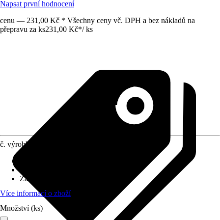
Napsat první hodnocení
cenu — 231,00 Kč * Všechny ceny vč. DPH a bez nákladů na
přepravu za ks
231,00 Kč
*
/
ks
č. výrobku
7837858
Oblast využití
:
Interiér
Materiál
:
Ocelový plech
Základní barva
:
Černá
Více informací o zboží
Množství (ks)