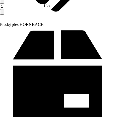
1 ks
Prodej přes:
HORNBACH