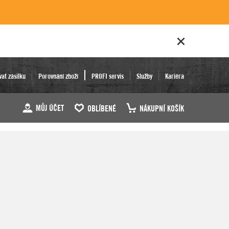
vat zásilku
Porovnání zboží
PROFI servis
Služby
Kariéra
MŮJ ÚČET
OBLÍBENÉ
NÁKUPNÍ KOŠÍK