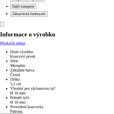
Další kategorie
Zákaznická hodnocení
Informace o výrobku
Přeskočit oblast
Druh výrobku
Koncový prvek
Série
Memphis
Základní barva
Černá
Délka
5,2 cm
Vhodný pro záclonovou tyč
Ø 16 mm
Průměr tyče
Ø 16 mm
Provedení koncovky
Patrona