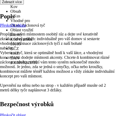
Materiál
Zobrazit více
Kov
Obsah
Popis
2 Kus
Vhodné pro
Přeskočit oblast
Okno, Záclonová tyč
Oblast využití
Propůjčte svým místnostem osobitý ráz a dejte své kreativitě
Interiér
zkrátka volný průběh: individuálně pro váš domov si sestavte
Kód výrobku
vhodné kombinace záclonových tyčí z naší bohaté
30105
nabídky.
KČZ
Vyberte si tyč, která se optimálně hodí k vaší látce, a vhodnými
444F
koncovkami dodejte místnosti akcenty. Chcete-li kombinovat různé
EAN
záclony a závěsy, nabízí vám tento systém nekonečně mnoho
4003018245735
možností. Je jedno, zda se jedná o smyčky, očka nebo kroužky,
kombinovat můžete téměř každou možnost a vždy získáte individuální
koncept pro vaši místnost.
Upevnění na stěnu nebo na strop - v každém případě musíte od 2
metrů délky tyče naplánovat 3 držáky.
Bezpečnost výrobků
Přeskočit oblast