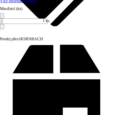
Více informací o zboží
Množství (ks)
1 ks
Prodej přes:
HORNBACH