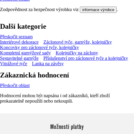
Zodpovědnost za bezpečnost výrobku viz
.
informace výrobce
Další kategorie
Přeskočit seznam
Interiérové dekorace
Záclonové tyče, garnýže, kolejničky
Koncovky pro záclonové tyče, kolejničky
Kompletní garnýžové sady
Kolejničky na záclony
Sestavitelné garnýže
Příslušenství pro záclonové tyče a kolejničky
Vitrážové tyče
Lanka na závěsy
Zákaznická hodnocení
Přeskočit oblast
Hodnocení mohou být napsána i od zákazníků, kteří zboží
prokazatelně nepoužili nebo nekoupili.
Možnosti platby