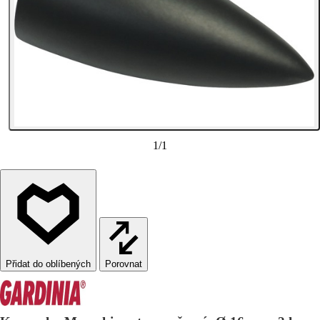
1
/
1
Porovnat