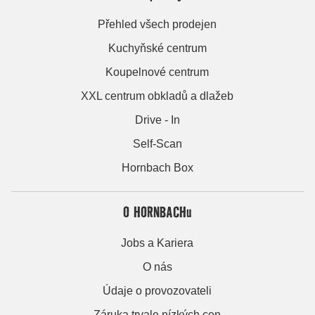
Přehled všech prodejen
Kuchyňské centrum
Koupelnové centrum
XXL centrum obkladů a dlažeb
Drive - In
Self-Scan
Hornbach Box
O HORNBACHu
Jobs a Kariera
O nás
Údaje o provozovateli
Záruka trvale nízkých cen