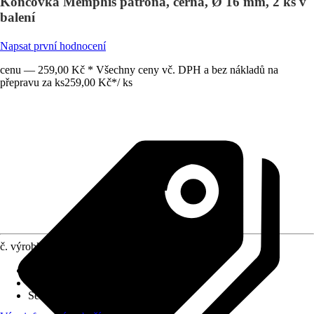
Koncovka Memphis patrona, černá, Ø 16 mm, 2 ks v
balení
Napsat první hodnocení
cenu — 259,00 Kč * Všechny ceny vč. DPH a bez nákladů na
přepravu za ks
259,00 Kč
*
/
ks
č. výrobku
8163222
Druh výrobku
:
Koncový prvek
Materiál
:
Kov
Série
:
Memphis