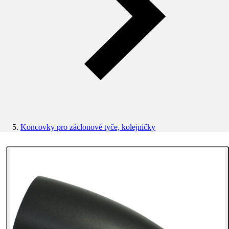
Koncovky pro záclonové tyče, kolejničky