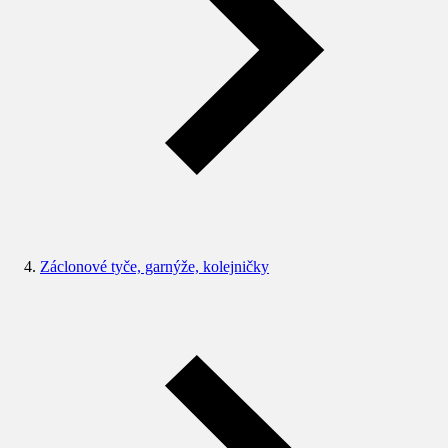
Záclonové tyče, garnýže, kolejničky