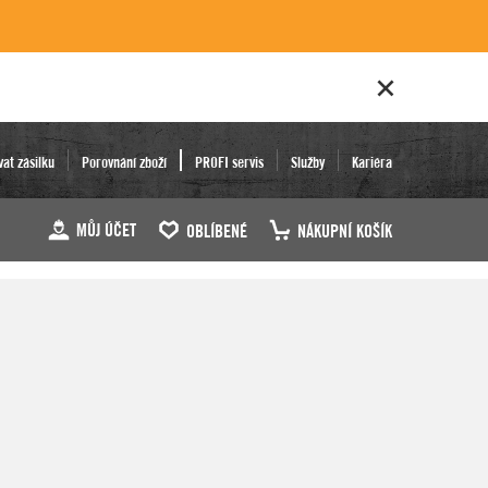
vat zásilku
Porovnání zboží
PROFI servis
Služby
Kariéra
MŮJ ÚČET
OBLÍBENÉ
NÁKUPNÍ KOŠÍK