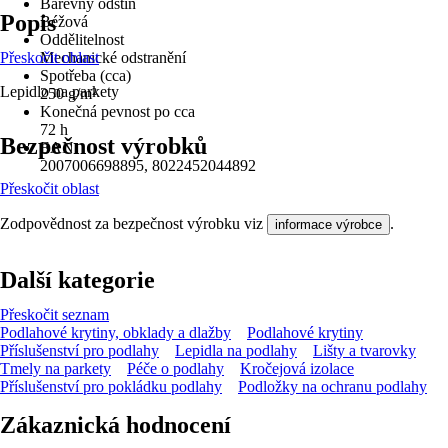
Barevný odstín
Popis
Béžová
Oddělitelnost
Přeskočit oblast
Mechanické odstranění
Spotřeba (cca)
Lepidlo na parkety
250 g/m²
Konečná pevnost po cca
72 h
Bezpečnost výrobků
EAN
2007006698895, 8022452044892
Přeskočit oblast
Zodpovědnost za bezpečnost výrobku viz
.
informace výrobce
Další kategorie
Přeskočit seznam
Podlahové krytiny, obklady a dlažby
Podlahové krytiny
Příslušenství pro podlahy
Lepidla na podlahy
Lišty a tvarovky
Tmely na parkety
Péče o podlahy
Kročejová izolace
Příslušenství pro pokládku podlahy
Podložky na ochranu podlahy
Zákaznická hodnocení