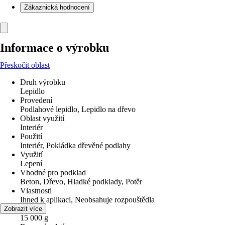
Zákaznická hodnocení
Informace o výrobku
Přeskočit oblast
Druh výrobku
Lepidlo
Provedení
Podlahové lepidlo, Lepidlo na dřevo
Oblast využití
Interiér
Použití
Interiér, Pokládka dřevěné podlahy
Využití
Lepení
Vhodné pro podklad
Beton, Dřevo, Hladké podklady, Potěr
Vlastnosti
Ihned k aplikaci, Neobsahuje rozpouštědla
Obsah
Zobrazit více
15 000 g