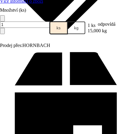
Více informací o zboží
Množství (ks)
odpovídá
1 ks
ks
kg
15,000 kg
Prodej přes:
HORNBACH