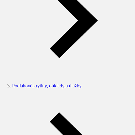
Podlahové krytiny, obklady a dlažby