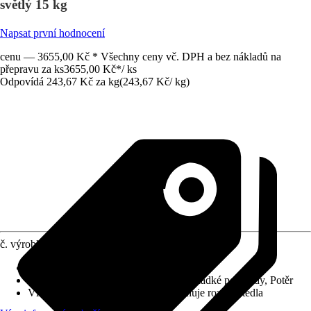
světlý 15 kg
Napsat první hodnocení
cenu — 3655,00 Kč * Všechny ceny vč. DPH a bez nákladů na
přepravu za ks
3655,00 Kč
*
/
ks
Odpovídá 243,67 Kč za kg
(
243,67 Kč
/
kg
)
č. výrobku
6507642
Konečná pevnost po cca
:
72 h
Vhodné pro podklad
:
Beton, Dřevo, Hladké podklady, Potěr
Vlastnosti
:
Ihned k aplikaci, Neobsahuje rozpouštědla