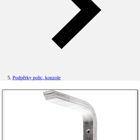
Podpěrky polic, konzole