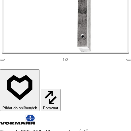
1
/
2
Porovnat