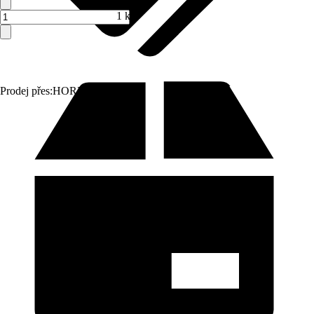
1 ks
Prodej přes:
HORNBACH