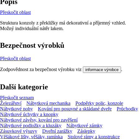
Popis
Přeskočit oblast
Struktura konzoly z překližky má dekorativní a příjemný vzhled.
Možný individuální nátěr lakem.
Bezpečnost výrobků
Přeskočit oblast
Zodpovědnost za bezpečnost výrobku viz
.
informace výrobce
Další kategorie
Přeskočit seznam
Železářství
Nábytková mechanika
Podpěrky polic, konzole
Nábytkové nohy
Kování pro posuvné a skládané dveře
Průchodky
Nábytkové úchytky a knopky
Nábytkové závěsy, kování pro zavěšení
Nábytkové podložky a kluzáky
Nábytkové zámky
Zásuvkové výsuvy
Dveřní zarážky
Záslepky
Věšákové lišty, věšáky, ramínka
Stolové rámy a konstrukce