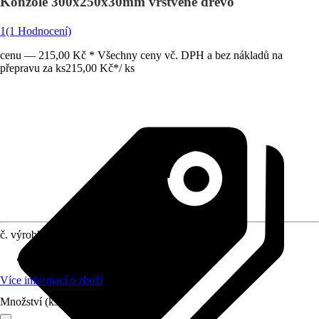
Konzole 300x250x30mm vrstvené dřevo
1
(1 Hodnocení)
cenu — 215,00 Kč * Všechny ceny vč. DPH a bez nákladů na
přepravu za ks
215,00 Kč
*
/
ks
č. výrobku
5075649
Materiál
:
Dřevo
Více informací o zboží
Množství (ks)