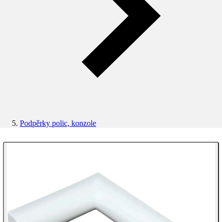
Podpěrky polic, konzole