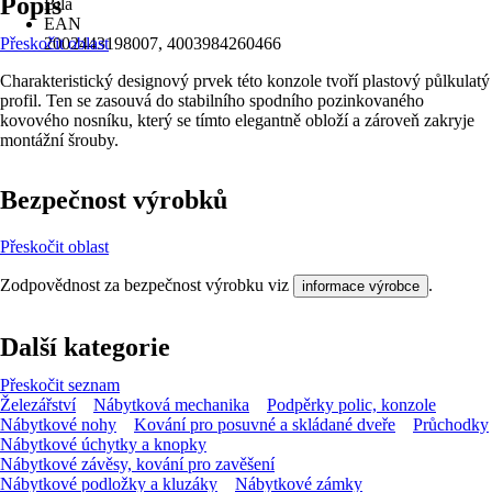
Popis
Bílá
EAN
Přeskočit oblast
2002443198007, 4003984260466
Charakteristický designový prvek této konzole tvoří plastový půlkulatý
profil. Ten se zasouvá do stabilního spodního pozinkovaného
kovového nosníku, který se tímto elegantně obloží a zároveň zakryje
montážní šrouby.
Bezpečnost výrobků
Přeskočit oblast
Zodpovědnost za bezpečnost výrobku viz
.
informace výrobce
Další kategorie
Přeskočit seznam
Železářství
Nábytková mechanika
Podpěrky polic, konzole
Nábytkové nohy
Kování pro posuvné a skládané dveře
Průchodky
Nábytkové úchytky a knopky
Nábytkové závěsy, kování pro zavěšení
Nábytkové podložky a kluzáky
Nábytkové zámky