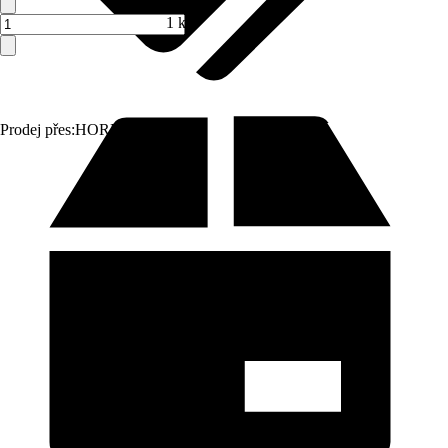
1 ks
Prodej přes:
HORNBACH