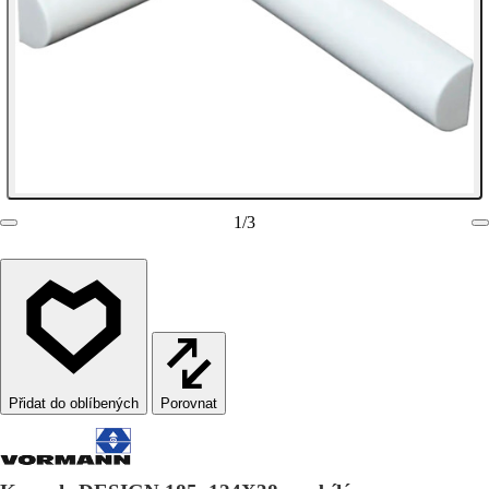
1
/
3
Porovnat