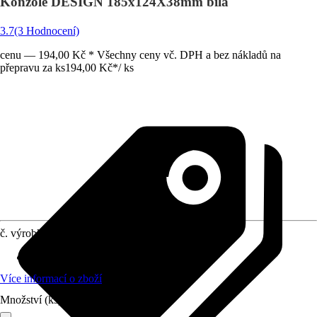
Konzole DESIGN 185x124X38mm bílá
3.7
(3 Hodnocení)
cenu — 194,00 Kč * Všechny ceny vč. DPH a bez nákladů na
přepravu za ks
194,00 Kč
*
/
ks
č. výrobku
2443198
Materiál
:
Ocel
Více informací o zboží
Množství (ks)