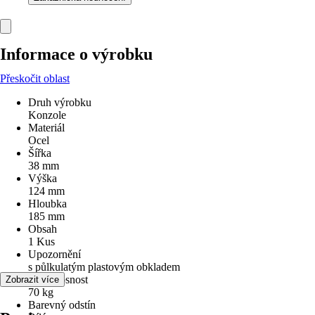
Informace o výrobku
Přeskočit oblast
Druh výrobku
Konzole
Materiál
Ocel
Šířka
38 mm
Výška
124 mm
Hloubka
185 mm
Obsah
1 Kus
Upozornění
s půlkulatým plastovým obkladem
Max. nosnost
Zobrazit více
70 kg
Barevný odstín