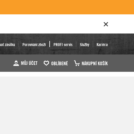
vat zásilku
Porovnání zboží
PROFI servis
Služby
Kariéra
MŮJ ÚČET
OBLÍBENÉ
NÁKUPNÍ KOŠÍK