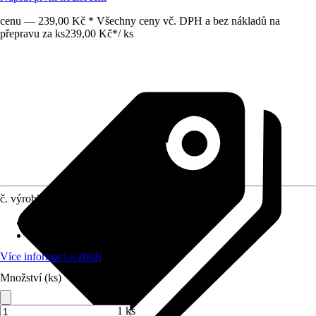
cenu — 239,00 Kč * Všechny ceny vč. DPH a bez nákladů na
přepravu za ks
239,00 Kč
*
/
ks
č. výrobku
4294203
Druh výrobku
:
Kotevní patka
Provedení
:
Kotevní patka
Více informací o zboží
Množství (ks)
1 ks