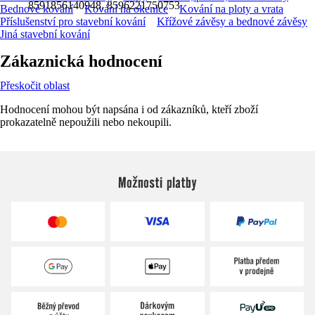
8591856140948, 8596221750753
Bednové kování
Kování na okenice
Kování na ploty a vrata
Příslušenství pro stavební kování
Křížové závěsy a bednové závěsy
Jiná stavební kování
Zákaznická hodnocení
Přeskočit oblast
Hodnocení mohou být napsána i od zákazníků, kteří zboží
prokazatelně nepoužili nebo nekoupili.
Možnosti platby