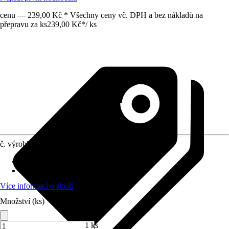
cenu — 239,00 Kč * Všechny ceny vč. DPH a bez nákladů na
přepravu za ks
239,00 Kč
*
/
ks
č. výrobku
12727274
Druh výrobku
:
Popruh
Materiál
:
Kov, Polyester (PES)
Více informací o zboží
Množství (ks)
1 ks