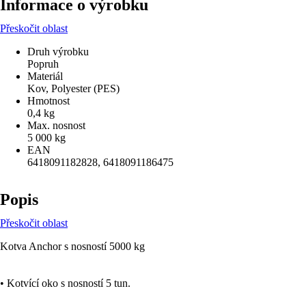
Informace o výrobku
Přeskočit oblast
Druh výrobku
Popruh
Materiál
Kov, Polyester (PES)
Hmotnost
0,4 kg
Max. nosnost
5 000 kg
EAN
6418091182828, 6418091186475
Popis
Přeskočit oblast
Kotva Anchor s nosností 5000 kg
• Kotvící oko s nosností 5 tun.