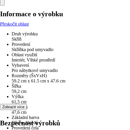
Informace o výrobku
Přeskočit oblast
Druh výrobku
Skříň
Provedení
Skříňka pod umyvadlo
Oblast využití
Interiér, Vlhké prostředí
Vybavení
Pro nábytkové umyvadlo
Rozměry (ŠxVxH)
59.2 cm x 61.5 cm x 47.6 cm
Šířka
59,2 cm
Výška
61,5 cm
Hloubka
Zobrazit více
47,6 cm
Základní barva
Bezpečnost výrobků
Dřevo, Hnědá
Provedení čela