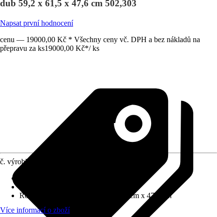
dub 59,2 x 61,5 x 47,6 cm 502,303
Napsat první hodnocení
cenu — 19000,00 Kč * Všechny ceny vč. DPH a bez nákladů na
přepravu za ks
19000,00 Kč
*
/
ks
č. výrobku
10579089
Barva čela
:
Dub
Barva korpusu
:
Dub
Rozměry (ŠxVxH)
:
59.2 cm x 61.5 cm x 47.6 cm
Více informací o zboží