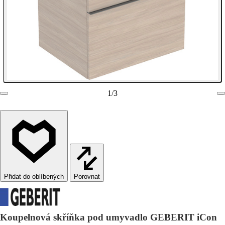
1
/
3
Porovnat
Koupelnová skříňka pod umyvadlo GEBERIT iCon