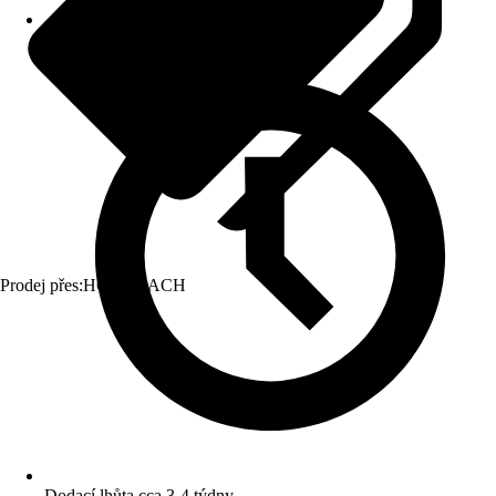
Prodej přes:
HORNBACH
Dodací lhůta cca 3-4 týdny