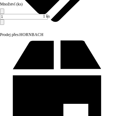
Množství (ks)
1 ks
Prodej přes:
HORNBACH