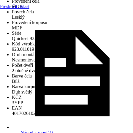
Provedení čela
Přeskočit oblast
MDF
Povrch čela
Lesklý
Provedení korpusu
MDF
Série
Quickset 923
Kód výrobku
923.011019
Druh montáže
Nesmontované
Počet dveří
2 otočné dveře
Barva čela
Bílá
Barva korpusu
Dub světlý, Bílá
KČZ
3YPP
EAN
4017026102591
Návod k montáži