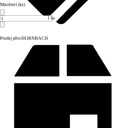
Množství (ks)
1 ks
Prodej přes:
HORNBACH