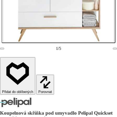
1
/
5
Porovnat
Koupelnová skříňka pod umyvadlo Pelipal Quickset