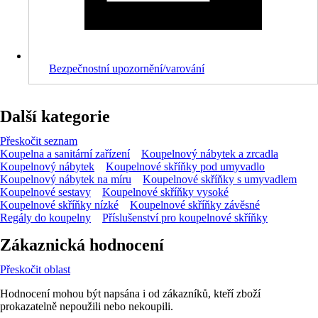
Bezpečnostní upozornění/varování
Další kategorie
Přeskočit seznam
Koupelna a sanitární zařízení
Koupelnový nábytek a zrcadla
Koupelnový nábytek
Koupelnové skříňky pod umyvadlo
Koupelnový nábytek na míru
Koupelnové skříňky s umyvadlem
Koupelnové sestavy
Koupelnové skříňky vysoké
Koupelnové skříňky nízké
Koupelnové skříňky závěsné
Regály do koupelny
Příslušenství pro koupelnové skříňky
Zákaznická hodnocení
Přeskočit oblast
Hodnocení mohou být napsána i od zákazníků, kteří zboží
prokazatelně nepoužili nebo nekoupili.