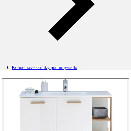
Koupelnové skříňky pod umyvadlo