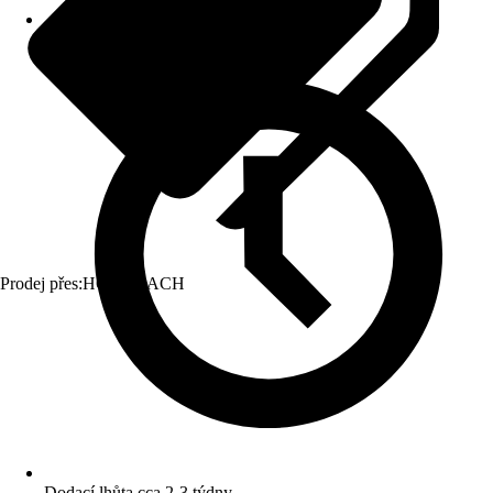
Prodej přes:
HORNBACH
Dodací lhůta cca 2-3 týdny