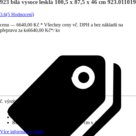
923 bílá vysoce lesklá 100,5 x 87,5 x 46 cm 923.011019
3.6
(5 Hodnocení)
cenu — 6640,00 Kč * Všechny ceny vč. DPH a bez nákladů na
přepravu za ks
6640,00 Kč
*
/
ks
č. výrobku
6362415
Barva čela
:
Bílá
Barva korpusu
:
Dub světlý, Bílá
Rozměry (ŠxVxH)
:
100.5 cm x 87.5 cm x 46 cm
Více informací o zboží