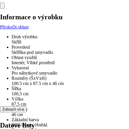
Informace o výrobku
Přeskočit oblast
Druh výrobku
Skříň
Provedení
Skříňka pod umyvadlo
Oblast využití
Interiér, Vlhké prostředí
Vybavení
Pro nábytkové umyvadlo
Rozměry (ŠxVxH)
100.5 cm x 87.5 cm x 46 cm
Šířka
100,5 cm
Výška
87,5 cm
Hloubka
Zobrazit více
46 cm
Základní barva
Datové listy
Bílá, Dřevo, Hnědá