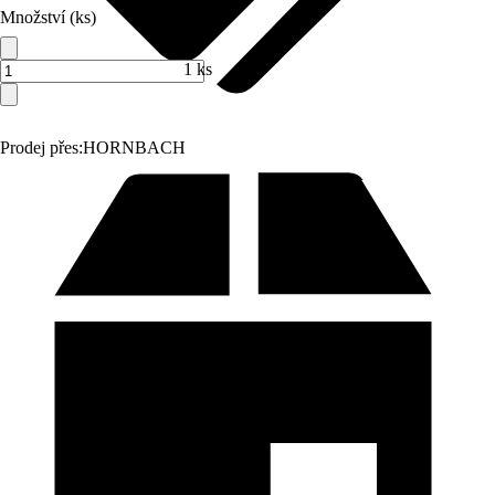
Množství (ks)
1 ks
Prodej přes:
HORNBACH