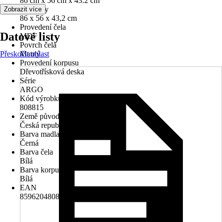
86 cm x 56 cm x 43.2 cm
Rozměry
Zobrazit více
86 x 56 x 43,2 cm
Provedení čela
Datové listy
MDF
Povrch čela
Přeskočit oblast
Matný
Provedení korpusu
Dřevotřísková deska
Série
ARGO
Kód výrobku
808815
Země původu
Česká republika
Barva madla
Černá
Barva čela
Bílá
Barva korpusu
Bílá
EAN
8596204808815