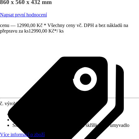
860 x 560 x 432 mm
Napsat první hodnocení
cenu — 12990,00 Kč * Všechny ceny vč. DPH a bez nákladů na
přepravu za ks
12990,00 Kč
*
/
ks
č. výrobku
12087897
Barva čela
:
Bílá
Barva korpusu
:
Bílá
Složení výrobku
:
Umyvadlo, Spodní skříňka pod umyvadlo
Více informací o zboží