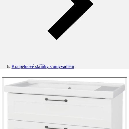
Koupelnové skříňky s umyvadlem