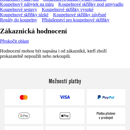
Koupelnový nábytek na míru
Koupelnové skříňky pod umyvadlo
Koupelnové sestavy
Koupelnové skříňky vysoké
Koupelnové skříňky nízké
Koupelnové skříňky závěsné
Regály do koupelny
Příslušenství pro koupelnové skříňky
Zákaznická hodnocení
Přeskočit oblast
Hodnocení mohou být napsána i od zákazníků, kteří zboží
prokazatelně nepoužili nebo nekoupili.
Možnosti platby