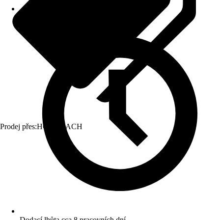
Prodej přes:
HORNBACH
Dodací lhůta cca 8 pracovních dní