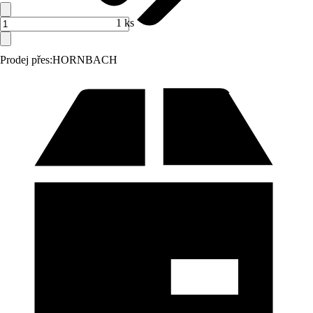
1 ks
Prodej přes:
HORNBACH