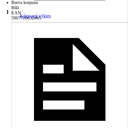
Barva korpusu
Bílá
EAN
Kótovaný výkres
5907720632465