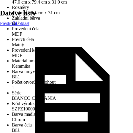
47.0 cm x 79.4 cm x 31.0 cm
Rozměry
Datové listy
47 cm x 79,4 cm x 31 cm
Základní barva
Přeskočit oblast
Bílá
Provedení čela
MDF
Povrch čela
Matný
Provedení korpusu
MDF
Materiál umyvadla
Keramika
Barva umyvadla
Bílá
Počet otvorů na kohout
1
Série
BIANCO CERSANIA
Kód výrobku
SZFZ1000020658
Barva madla
Chrom
Barva čela
Bílá