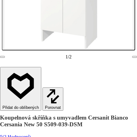
1
/
2
Porovnat
Koupelnová skříňka s umyvadlem Cersanit Bianco
Cersania New 50 S509-039-DSM
5
(2 Hodnocení)