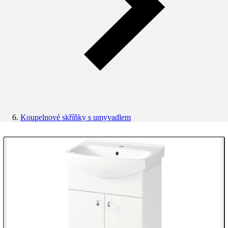
Koupelnové skříňky s umyvadlem