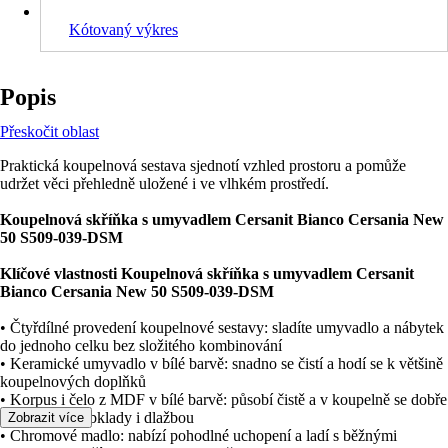
Kótovaný výkres
Popis
Přeskočit oblast
Praktická koupelnová sestava sjednotí vzhled prostoru a pomůže
udržet věci přehledně uložené i ve vlhkém prostředí.
Koupelnová skříňka s umyvadlem Cersanit Bianco Cersania New
50 S509-039-DSM
Klíčové vlastnosti Koupelnová skříňka s umyvadlem Cersanit
Bianco Cersania New 50 S509-039-DSM
• Čtyřdílné provedení koupelnové sestavy: sladíte umyvadlo a nábytek
do jednoho celku bez složitého kombinování
• Keramické umyvadlo v bílé barvě: snadno se čistí a hodí se k většině
koupelnových doplňků
• Korpus i čelo z MDF v bílé barvě: působí čistě a v koupelně se dobře
kombinuje s obklady i dlažbou
Zobrazit více
• Chromové madlo: nabízí pohodlné uchopení a ladí s běžnými