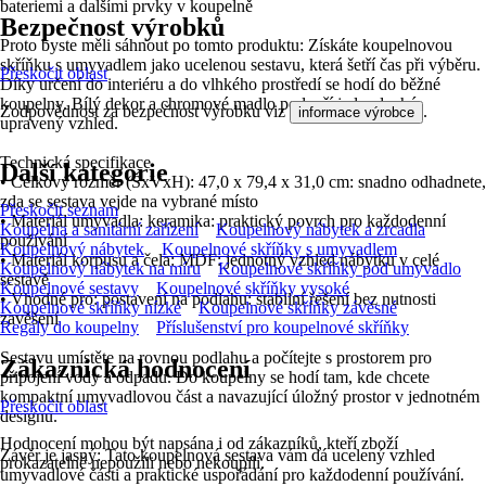
bateriemi a dalšími prvky v koupelně
Bezpečnost výrobků
Proto byste měli sáhnout po tomto produktu: Získáte koupelnovou
skříňku s umyvadlem jako ucelenou sestavu, která šetří čas při výběru.
Přeskočit oblast
Díky určení do interiéru a do vlhkého prostředí se hodí do běžné
koupelny. Bílý dekor a chromové madlo podpoří jednoduchý,
Zodpovědnost za bezpečnost výrobku viz
.
informace výrobce
upravený vzhled.
Technická specifikace
Další kategorie
• Celkový rozměr (ŠxVxH): 47,0 x 79,4 x 31,0 cm: snadno odhadnete,
zda se sestava vejde na vybrané místo
Přeskočit seznam
• Materiál umyvadla: keramika: praktický povrch pro každodenní
Koupelna a sanitární zařízení
Koupelnový nábytek a zrcadla
používání
Koupelnový nábytek
Koupelnové skříňky s umyvadlem
• Materiál korpusu a čela: MDF: jednotný vzhled nábytku v celé
Koupelnový nábytek na míru
Koupelnové skříňky pod umyvadlo
sestavě
Koupelnové sestavy
Koupelnové skříňky vysoké
• Vhodné pro: postavení na podlahu: stabilní řešení bez nutnosti
Koupelnové skříňky nízké
Koupelnové skříňky závěsné
zavěšení
Regály do koupelny
Příslušenství pro koupelnové skříňky
Sestavu umístěte na rovnou podlahu a počítejte s prostorem pro
Zákaznická hodnocení
připojení vody a odpadu. Do koupelny se hodí tam, kde chcete
kompaktní umyvadlovou část a navazující úložný prostor v jednotném
Přeskočit oblast
designu.
Hodnocení mohou být napsána i od zákazníků, kteří zboží
Závěr je jasný: Tato koupelnová sestava vám dá ucelený vzhled
prokazatelně nepoužili nebo nekoupili.
umyvadlové části a praktické uspořádání pro každodenní používání.