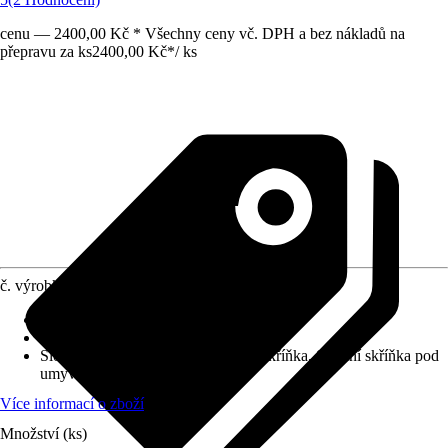
cenu — 2400,00 Kč * Všechny ceny vč. DPH a bez nákladů na
přepravu za ks
2400,00 Kč
*
/
ks
č. výrobku
10277956
Barva čela
:
Bílá
Barva korpusu
:
Bílá
Složení výrobku
:
Baterie, Závěsná skříňka, Spodní skříňka pod
umyvadlo
Více informací o zboží
Množství (ks)