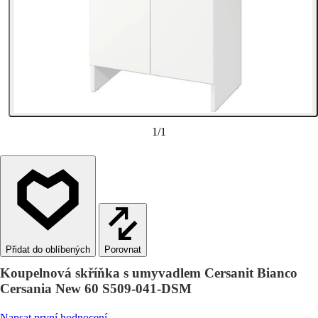
1
/
1
Porovnat
Koupelnová skříňka s umyvadlem Cersanit Bianco
Cersania New 60 S509-041-DSM
Napsat první hodnocení