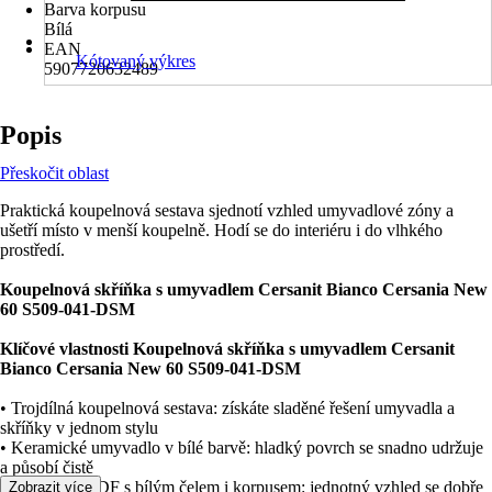
Barva korpusu
Bílá
EAN
Kótovaný výkres
5907720632489
Popis
Přeskočit oblast
Praktická koupelnová sestava sjednotí vzhled umyvadlové zóny a
ušetří místo v menší koupelně. Hodí se do interiéru i do vlhkého
prostředí.
Koupelnová skříňka s umyvadlem Cersanit Bianco Cersania New
60 S509-041-DSM
Klíčové vlastnosti Koupelnová skříňka s umyvadlem Cersanit
Bianco Cersania New 60 S509-041-DSM
• Trojdílná koupelnová sestava: získáte sladěné řešení umyvadla a
skříňky v jednom stylu
• Keramické umyvadlo v bílé barvě: hladký povrch se snadno udržuje
a působí čistě
• Skříňka z MDF s bílým čelem i korpusem: jednotný vzhled se dobře
Zobrazit více