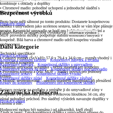
kombinuje s obklady a doplňky
• Chromové madlo: pohodlné uchopení a jednoduché sladění s
Bezpečnost výrobků
běžnými bateriemi a doplňky
Proto byste měli sáhnout po tomto produktu: Dostanete koupelnovou
Přeskočit oblast
skříňku s umyvadlem jako ucelenou sestavu, takže se vám lépe plánuje
prostor. Keramické umyvadlo se hodí pro každodenní používání a
Zodpovědnost za bezpečnost výrobku viz
.
informace výrobce
MDF provedení skříňky podporuje stabilní konstrukci nábytku v
koupelně. Bílá barva a chromové madlo udrží koupelnu vizuálně
sjednocenou.
Další kategorie
Technická specifikace
Přeskočit seznam
• Celkový rozměr (ŠxVxH): 57,0 x 79,4 x 34,0 cm – rozměr vhodný i
Koupelna a sanitární zařízení
Koupelnový nábytek a zrcadla
do menších koupelen
Koupelnový nábytek
Koupelnové skříňky s umyvadlem
• Materiál umyvadla: keramika – běžný standard pro koupelny
Koupelnový nábytek na míru
Koupelnové skříňky pod umyvadlo
• Provedení korpusu a čela: MDF – hladký povrch pro jednotný
Koupelnové sestavy
Koupelnové skříňky vysoké
vzhled
Koupelnové skříňky nízké
Koupelnové skříňky závěsné
• Montáž: nesmontované – umožní snadnější manipulaci při přenášení
Regály do koupelny
Příslušenství pro koupelnové skříňky
Sestavu postavte na podlahu a umístěte ji do umyvadlové zóny v
Zákaznická hodnocení
koupelně. Při plánování počítejte s celkovou hloubkou 34 cm, aby
zůstal pohodlný průchod. Pro sladěný výsledek navazujte doplňky v
Přeskočit oblast
chromu a bílé.
Hodnocení mohou být napsána i od zákazníků, kteří zboží
Závěr je jasný: Tato koupelnová skříňka s umyvadlem přinese do