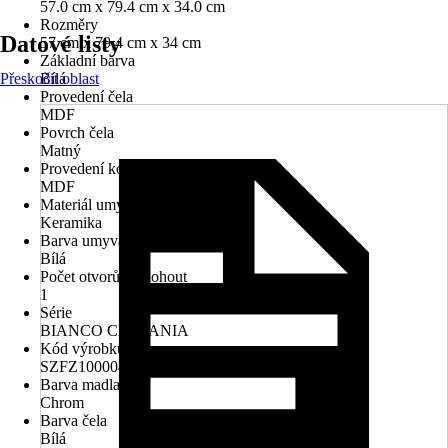
57.0 cm x 79.4 cm x 34.0 cm
Rozměry
Datové listy
57 cm x 79,4 cm x 34 cm
Základní barva
Přeskočit oblast
Bílá
Provedení čela
MDF
Povrch čela
Matný
Provedení korpusu
MDF
Materiál umyvadla
Keramika
Barva umyvadla
Bílá
Počet otvorů na kohout
1
Série
BIANCO CERSANIA
Kód výrobku
SZFZ1000040664
Barva madla
Chrom
Barva čela
Bílá