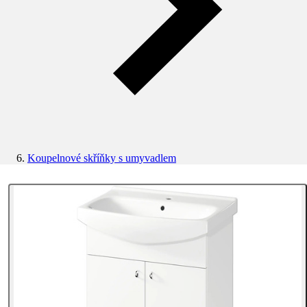
Koupelnové skříňky s umyvadlem