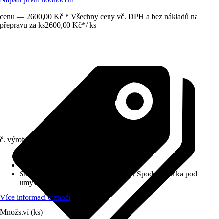
cenu — 2600,00 Kč * Všechny ceny vč. DPH a bez nákladů na
přepravu za ks
2600,00 Kč
*
/
ks
č. výrobku
10277944
Barva čela
:
Bílá
Barva korpusu
:
Bílá
Složení výrobku
:
Baterie, Umyvadlo, Spodní skříňka pod
umyvadlo
Více informací o zboží
Množství (ks)