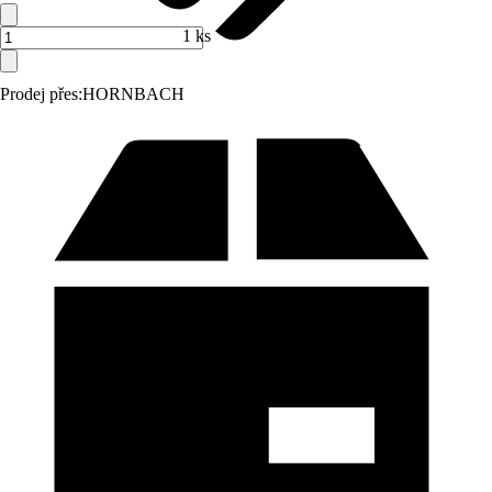
1 ks
Prodej přes:
HORNBACH