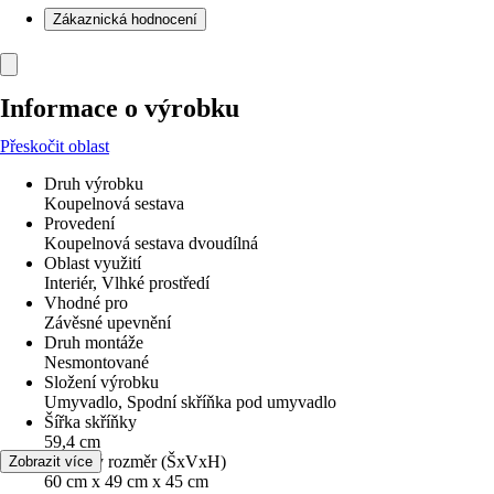
Zákaznická hodnocení
Informace o výrobku
Přeskočit oblast
Druh výrobku
Koupelnová sestava
Provedení
Koupelnová sestava dvoudílná
Oblast využití
Interiér, Vlhké prostředí
Vhodné pro
Závěsné upevnění
Druh montáže
Nesmontované
Složení výrobku
Umyvadlo, Spodní skříňka pod umyvadlo
Šířka skříňky
59,4 cm
Celkový rozměr (ŠxVxH)
Zobrazit více
60 cm x 49 cm x 45 cm