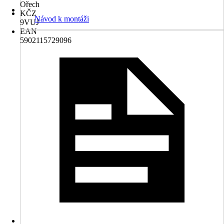
Ořech
KČZ
Návod k montáži
9VUJ
EAN
5902115729096