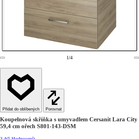
1
/
4
Porovnat
Koupelnová skříňka s umyvadlem Cersanit Lara City
59,4 cm ořech S801-143-DSM
3.4
(5 Hodnocení)