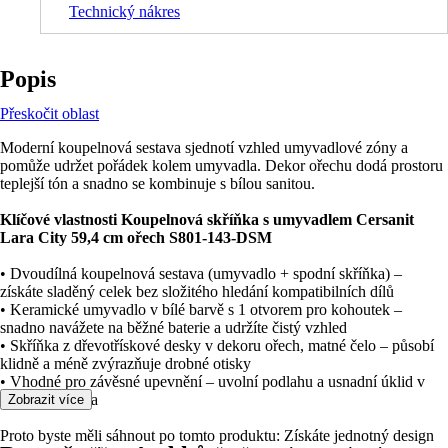
Technický nákres
Popis
Přeskočit oblast
Moderní koupelnová sestava sjednotí vzhled umyvadlové zóny a
pomůže udržet pořádek kolem umyvadla. Dekor ořechu dodá prostoru
teplejší tón a snadno se kombinuje s bílou sanitou.
Klíčové vlastnosti Koupelnová skříňka s umyvadlem Cersanit
Lara City 59,4 cm ořech S801-143-DSM
• Dvoudílná koupelnová sestava (umyvadlo + spodní skříňka) –
získáte sladěný celek bez složitého hledání kompatibilních dílů
• Keramické umyvadlo v bílé barvě s 1 otvorem pro kohoutek –
snadno navážete na běžné baterie a udržíte čistý vzhled
• Skříňka z dřevotřískové desky v dekoru ořech, matné čelo – působí
klidně a méně zvýrazňuje drobné otisky
• Vhodné pro závěsné upevnění – uvolní podlahu a usnadní úklid v
okolí umyvadla
Zobrazit více
Proto byste měli sáhnout po tomto produktu: Získáte jednotný design