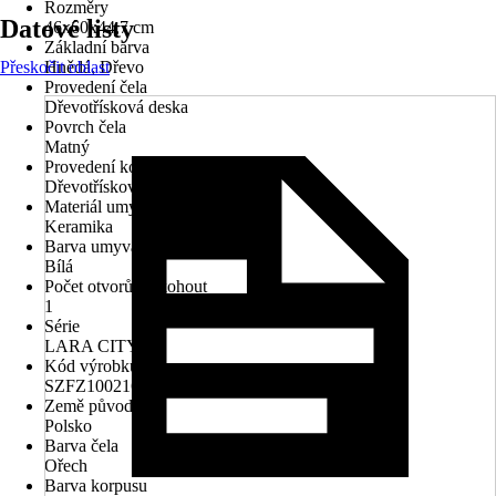
Rozměry
Datové listy
46x60x44,7 cm
Základní barva
Přeskočit oblast
Hnědá, Dřevo
Provedení čela
Dřevotřísková deska
Povrch čela
Matný
Provedení korpusu
Dřevotřísková deska
Materiál umyvadla
Keramika
Barva umyvadla
Bílá
Počet otvorů na kohout
1
Série
LARA CITY
Kód výrobku
SZFZ1002162943
Země původu
Polsko
Barva čela
Ořech
Barva korpusu