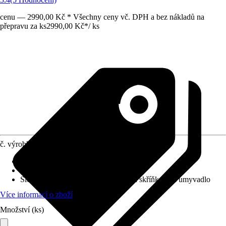
cenu — 2990,00 Kč * Všechny ceny vč. DPH a bez nákladů na
přepravu za ks
2990,00 Kč
*
/
ks
č. výrobku
6529979
Barva čela
:
Ořech
Barva korpusu
:
Ořech
Složení výrobku
:
Umyvadlo, Spodní skříňka pod umyvadlo
Více informací o zboží
Množství (ks)