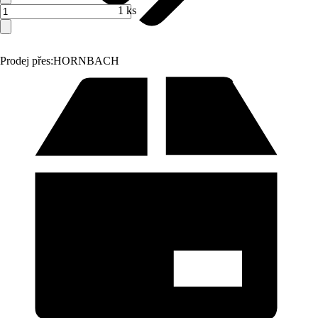
1 ks
Prodej přes:
HORNBACH