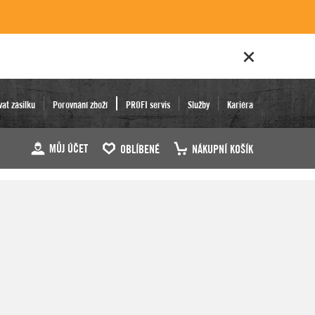
vat zásilku
Porovnání zboží
PROFI servis
Služby
Kariéra
MŮJ ÚČET
OBLÍBENÉ
NÁKUPNÍ KOŠÍK