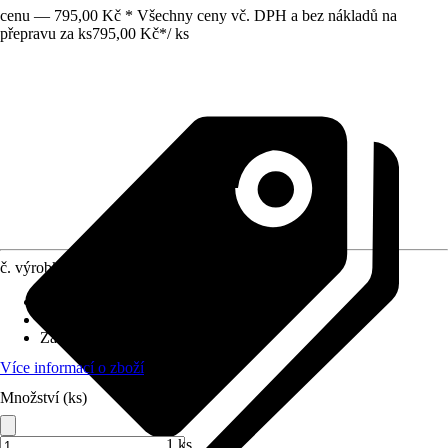
cenu — 795,00 Kč * Všechny ceny vč. DPH a bez nákladů na
přepravu za ks
795,00 Kč
*
/
ks
č. výrobku
6195477
Oblast využití
:
Interiér
Materiál
:
Ocelový plech
Základní barva
:
Černá
Více informací o zboží
Množství (ks)
1 ks