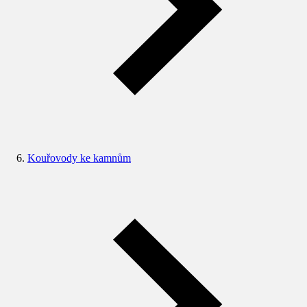
Kouřovody ke kamnům