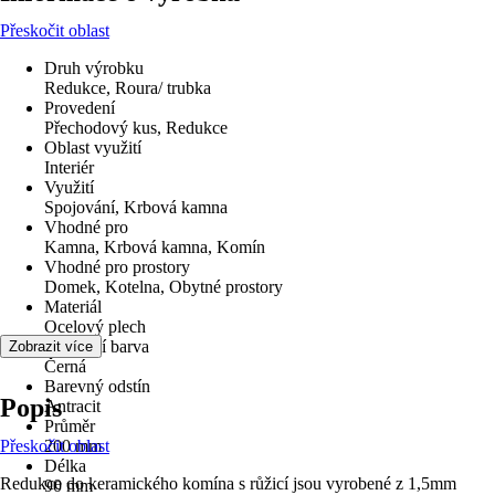
Přeskočit oblast
Druh výrobku
Redukce, Roura/ trubka
Provedení
Přechodový kus, Redukce
Oblast využití
Interiér
Využití
Spojování, Krbová kamna
Vhodné pro
Kamna, Krbová kamna, Komín
Vhodné pro prostory
Domek, Kotelna, Obytné prostory
Materiál
Ocelový plech
Základní barva
Zobrazit více
Černá
Barevný odstín
Popis
Antracit
Průměr
Přeskočit oblast
200 mm
Délka
Redukce do keramického komína s růžicí jsou vyrobené z 1,5mm
90 mm