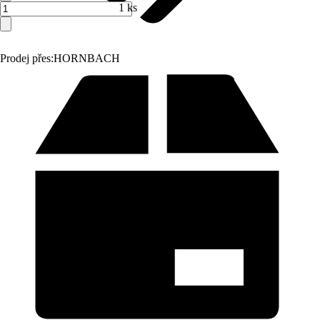
1 ks
Prodej přes:
HORNBACH