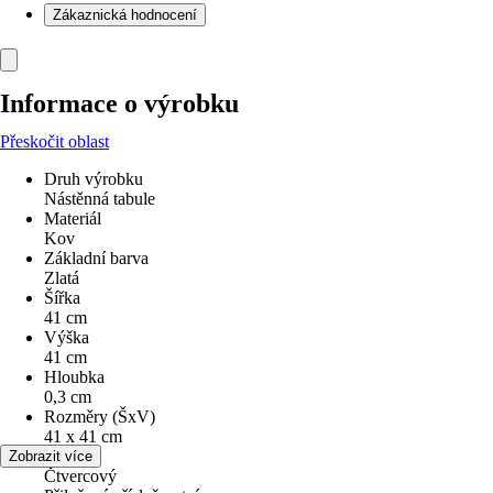
Zákaznická hodnocení
Informace o výrobku
Přeskočit oblast
Druh výrobku
Nástěnná tabule
Materiál
Kov
Základní barva
Zlatá
Šířka
41 cm
Výška
41 cm
Hloubka
0,3 cm
Rozměry (ŠxV)
41 x 41 cm
Tvar
Zobrazit více
Čtvercový