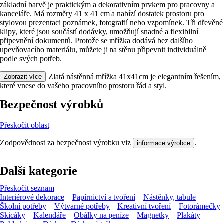
základní barvě je praktickým a dekorativním prvkem pro pracovny a
kanceláře. Má rozměry 41 x 41 cm a nabízí dostatek prostoru pro
stylovou prezentaci poznámek, fotografií nebo vzpomínek. Tři dřevěné
klipy, které jsou součástí dodávky, umožňují snadné a flexibilní
připevnění dokumentů. Protože se mřížka dodává bez dalšího
upevňovacího materiálu, můžete ji na stěnu připevnit individuálně
podle svých potřeb.
Závěr je jasný: Zlatá nástěnná mřížka 41x41cm je elegantním řešením,
Zobrazit více
které vnese do vašeho pracovního prostoru řád a styl.
Bezpečnost výrobků
Přeskočit oblast
Zodpovědnost za bezpečnost výrobku viz
.
informace výrobce
Další kategorie
Přeskočit seznam
Interiérové dekorace
Papírnictví a tvoření
Nástěnky, tabule
Školní potřeby
Výtvarné potřeby
Kreativní tvoření
Fotorámečky
Skicáky
Kalendáře
Obálky na peníze
Magnetky
Plakáty