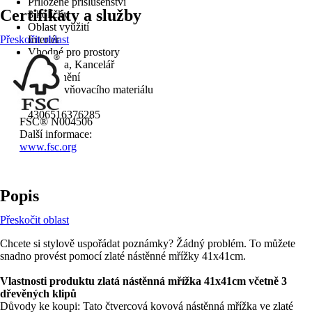
Přiložené příslušenství
Certifikáty a služby
3 kolíčky
Oblast využití
Přeskočit oblast
Interiér
Vhodné pro prostory
Pracovna, Kancelář
Upozornění
Bez upevňovacího materiálu
EAN
4306516376285
FSC® N004506
Další informace:
www.fsc.org
Popis
Přeskočit oblast
Chcete si stylově uspořádat poznámky? Žádný problém. To můžete
snadno provést pomocí zlaté nástěnné mřížky 41x41cm.
Vlastnosti produktu zlatá nástěnná mřížka 41x41cm včetně 3
dřevěných klipů
Důvody ke koupi: Tato čtvercová kovová nástěnná mřížka ve zlaté