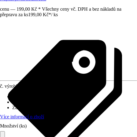
cenu — 199,00 Kč * Všechny ceny vč. DPH a bez nákladů na
přepravu za ks
199,00 Kč
*
/
ks
č. výrobku
12167661
Druh výrobku
:
Nástěnná tabule
Materiál
:
Kov
Základní barva
:
Zlatá
Více informací o zboží
Množství (ks)