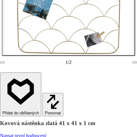
1
/
2
Porovnat
Kovová nástěnka zlatá 41 x 41 x 1 cm
Napsat první hodnocení