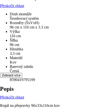
Přeskočit oblast
Druh montáže
Šroubovací systém
Rozměry (ŠxVxH)
96 cm x 116 cm x 3.3 cm
Výška
116 cm
Šířka
96 cm
Hloubka
3,3 cm
Materiál
Kov
Barevný odstín
Černá
EAN
Zobrazit více
8590419795199
Popis
Přeskočit oblast
Regál na přepravky 96x33x116cm kov