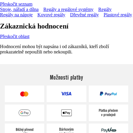
Přeskočit seznam
Stroje, nářadí a dílna
Regály a regálové systémy
Regály
Regály na nápoje
Kovové regály
Dřevěné regály
Plastové regály
Zákaznická hodnocení
Přeskočit oblast
Hodnocení mohou být napsána i od zákazníků, kteří zboží
prokazatelně nepoužili nebo nekoupili.
Možnosti platby