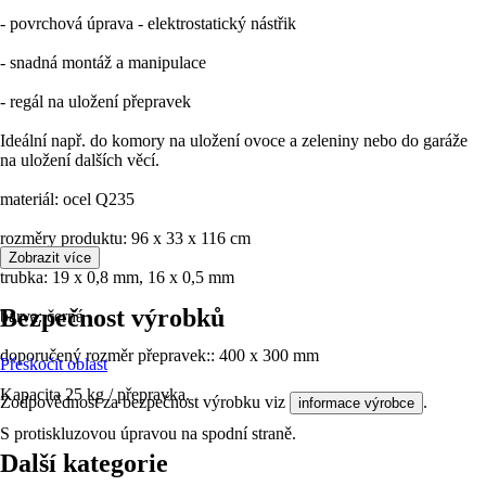
- povrchová úprava - elektrostatický nástřik
- snadná montáž a manipulace
- regál na uložení přepravek
Ideální např. do komory na uložení ovoce a zeleniny nebo do garáže
na uložení dalších věcí.
materiál: ocel Q235
rozměry produktu: 96 x 33 x 116 cm
Zobrazit více
trubka: 19 x 0,8 mm, 16 x 0,5 mm
Bezpečnost výrobků
barva: černá
doporučený rozměr přepravek:: 400 x 300 mm
Přeskočit oblast
Kapacita 25 kg / přepravka.
Zodpovědnost za bezpečnost výrobku viz
.
informace výrobce
S protiskluzovou úpravou na spodní straně.
Další kategorie