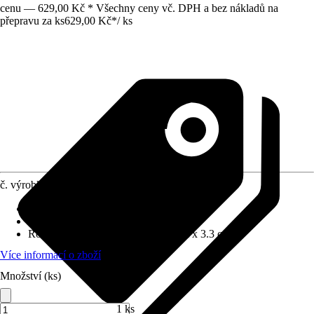
cenu — 629,00 Kč * Všechny ceny vč. DPH a bez nákladů na
přepravu za ks
629,00 Kč
*
/
ks
č. výrobku
10526216
Materiál
:
Kov
Barevný odstín
:
Černá
Rozměry (ŠxVxH)
:
96 cm x 116 cm x 3.3 cm
Více informací o zboží
Množství (ks)
1 ks