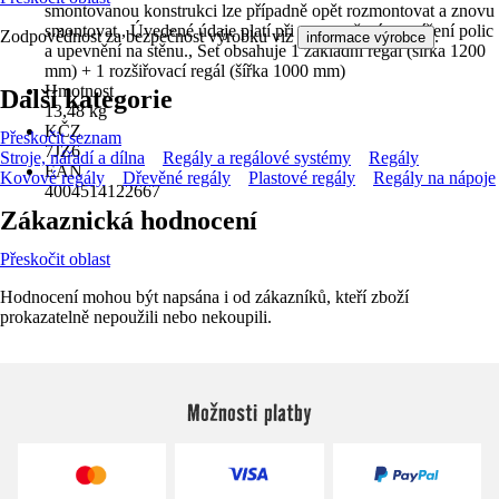
smontovanou konstrukci lze případně opět rozmontovat a znovu
smontovat., Úvedené údaje platí při rovnoměrném zatížení polic
Zodpovědnost za bezpečnost výrobku viz
.
informace výrobce
a upevnění na stěnu., Set obsahuje 1 základní regál (šířka 1200
mm) + 1 rozšiřovací regál (šířka 1000 mm)
Hmotnost
Další kategorie
13,48 kg
KČZ
Přeskočit seznam
7JZ6
Stroje, nářadí a dílna
Regály a regálové systémy
Regály
EAN
Kovové regály
Dřevěné regály
Plastové regály
Regály na nápoje
4004514122667
Zákaznická hodnocení
Přeskočit oblast
Hodnocení mohou být napsána i od zákazníků, kteří zboží
prokazatelně nepoužili nebo nekoupili.
Možnosti platby