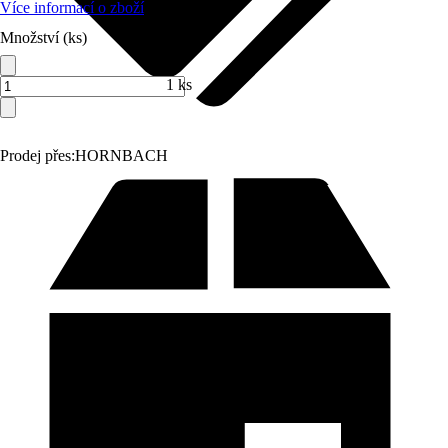
Více informací o zboží
Množství (ks)
1 ks
Prodej přes:
HORNBACH