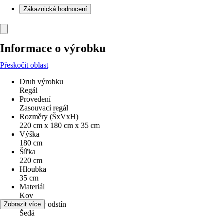
Zákaznická hodnocení
Informace o výrobku
Přeskočit oblast
Druh výrobku
Regál
Provedení
Zasouvací regál
Rozměry (ŠxVxH)
220 cm x 180 cm x 35 cm
Výška
180 cm
Šířka
220 cm
Hloubka
35 cm
Materiál
Kov
Barevný odstín
Zobrazit více
Šedá