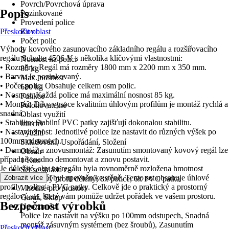
Povrch/Povrchová úprava
Popis
Pozinkované
Provedení police
Přeskočit oblast
Kov
Počet polic
Výhody kovového zasunovacího základního regálu a rozšiřovacího
8
regálu Schulte 4506-V s několika klíčovými vlastnostmi:
Nosnost na polici
• Rozměry: Regál má rozměry 1800 mm x 2200 mm x 350 mm.
85 kg
• Barva: Je pozinkovaný.
Max. nosnost
• Počet polic: Obsahuje celkem osm polic.
680 kg
• Nosnost: Každá police má maximální nosnost 85 kg.
Funkce
• Montáž: Díky vysoce kvalitním úhlovým profilům je montáž rychlá a
Polohovatelné
snadná.
Oblast využití
• Stabilita: Stabilní PVC patky zajišťují dokonalou stabilitu.
Interiér
• Nastavitelnost: Jednotlivé police lze nastavit do různých výšek po
Využití
100mm odstupech.
Skladování, Uspořádání, Složení
• Demontáž a znovusmontáž: Zasunutím smontovaný kovový regál lze
Obsah
případně snadno demontovat a znovu postavit.
1 Kus
Je důležité, aby na regálu byla rovnoměrně rozložena hmotnost
Set se skládá z
břemene a regál byl upevněn ke stěně. Tento set obsahuje úhlové
Zobrazit více
6x úhlový profil dělený, 8x police, 6x PVC patka
profily, police a PVC patky. Celkově jde o praktický a prostorný
Vhodné pro prostory
regálový set, který vám pomůže udržet pořádek ve vašem prostoru.
Garáž, Sklep
Bezpečnost výrobků
Upozornění
Police lze nastavit na výšku po 100mm odstupech, Snadná
montáž zásuvným systémem (bez šroubů), Zasunutím
Přeskočit oblast