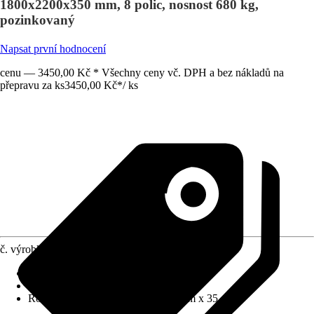
1800x2200x350 mm, 8 polic, nosnost 680 kg,
pozinkovaný
Napsat první hodnocení
cenu — 3450,00 Kč * Všechny ceny vč. DPH a bez nákladů na
přepravu za ks
3450,00 Kč
*
/
ks
č. výrobku
5811938
Materiál
:
Kov
Barevný odstín
:
Šedá
Rozměry (ŠxVxH)
:
220 cm x 180 cm x 35 cm