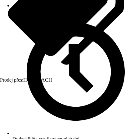
Prodej přes:
HORNBACH
Dodací lhůta cca 5 pracovních dní