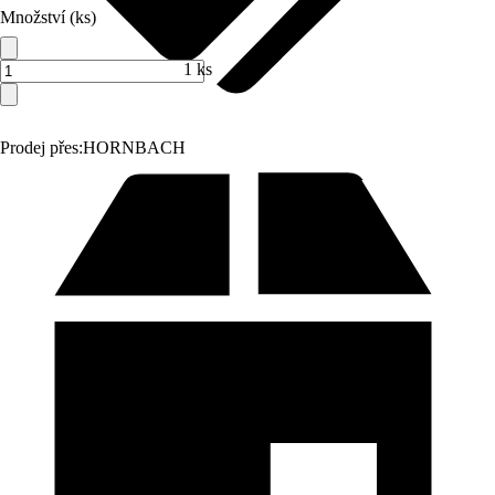
Množství (ks)
1 ks
Prodej přes:
HORNBACH