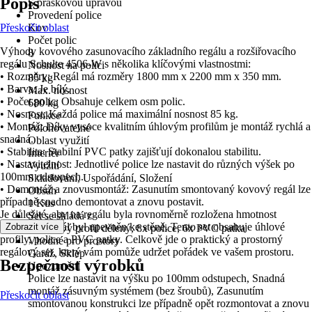
Popis
S práškovou úpravou
Provedení police
Přeskočit oblast
Kov
Počet polic
Výhody kovového zasunovacího základního regálu a rozšiřovacího
8
regálu Schulte 4506-W s několika klíčovými vlastnostmi:
Nosnost na polici
• Rozměry: Regál má rozměry 1800 mm x 2200 mm x 350 mm.
85 kg
• Barva: Je bílý.
Max. nosnost
• Počet polic: Obsahuje celkem osm polic.
680 kg
• Nosnost: Každá police má maximální nosnost 85 kg.
Funkce
• Montáž: Díky vysoce kvalitním úhlovým profilům je montáž rychlá a
Polohovatelné
snadná.
Oblast využití
• Stabilita: Stabilní PVC patky zajišťují dokonalou stabilitu.
Interiér
• Nastavitelnost: Jednotlivé police lze nastavit do různých výšek po
Využití
100mm odstupech.
Skladování, Uspořádání, Složení
• Demontáž a znovusmontáž: Zasunutím smontovaný kovový regál lze
Obsah
případně snadno demontovat a znovu postavit.
1 Kus
Je důležité, aby na regálu byla rovnoměrně rozložena hmotnost
Set se skládá z
břemene a regál byl upevněn ke stěně. Tento set obsahuje úhlové
Zobrazit více
6x úhlový profil dělený, 8x police, 6x PVC patka
profily, police a PVC patky. Celkově jde o praktický a prostorný
Vhodné pro prostory
regálový set, který vám pomůže udržet pořádek ve vašem prostoru.
Garáž, Sklep
Bezpečnost výrobků
Upozornění
Police lze nastavit na výšku po 100mm odstupech, Snadná
montáž zásuvným systémem (bez šroubů), Zasunutím
Přeskočit oblast
smontovanou konstrukci lze případně opět rozmontovat a znovu