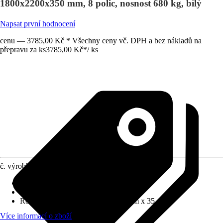
1800x2200x350 mm, 8 polic, nosnost 680 kg, bílý
Napsat první hodnocení
cenu — 3785,00 Kč * Všechny ceny vč. DPH a bez nákladů na
přepravu za ks
3785,00 Kč
*
/
ks
č. výrobku
5811939
Materiál
:
Kov
Barevný odstín
:
Bílá
Rozměry (ŠxVxH)
:
220 cm x 180 cm x 35 cm
Více informací o zboží