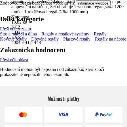
smontovat., Úvedené údaje platí při rovnoměrném zatížení polic
Zodpovědnost za bezpečnost výrobku viz
.
informace výrobce
a upevnění na stěnu., Set obsahuje 1 základní regál (šířka 1200
mm) + 1 rozšiřovací regál (šířka 1000 mm)
Hmotnost
Další kategorie
13,82 kg
KČZ
Přeskočit seznam
UD25
Stroje, nářadí a dílna
Regály a regálové systémy
Regály
EAN
Kovové regály
Dřevěné regály
Plastové regály
Regály na nápoje
4004514121448
Zákaznická hodnocení
Přeskočit oblast
Hodnocení mohou být napsána i od zákazníků, kteří zboží
prokazatelně nepoužili nebo nekoupili.
Možnosti platby