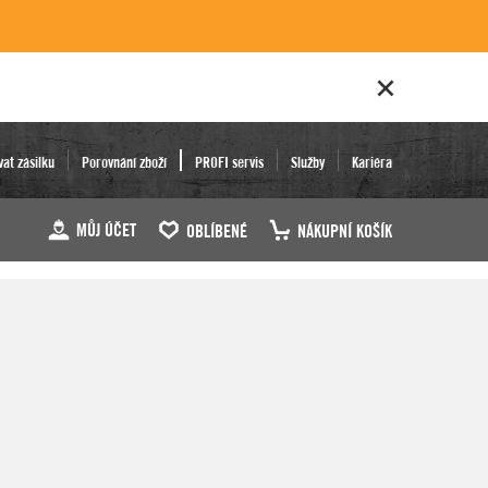
vat zásilku
Porovnání zboží
PROFI servis
Služby
Kariéra
MŮJ ÚČET
OBLÍBENÉ
NÁKUPNÍ KOŠÍK