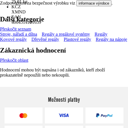
25,01 kg
Zodpovědnost za bezpečnost výrobku viz
.
informace výrobce
KČZ
XMND
EAN
Další kategorie
4004514121639
Přeskočit seznam
Stroje, nářadí a dílna
Regály a regálové systémy
Regály
Kovové regály
Dřevěné regály
Plastové regály
Regály na nápoje
Zákaznická hodnocení
Přeskočit oblast
Hodnocení mohou být napsána i od zákazníků, kteří zboží
prokazatelně nepoužili nebo nekoupili.
Možnosti platby