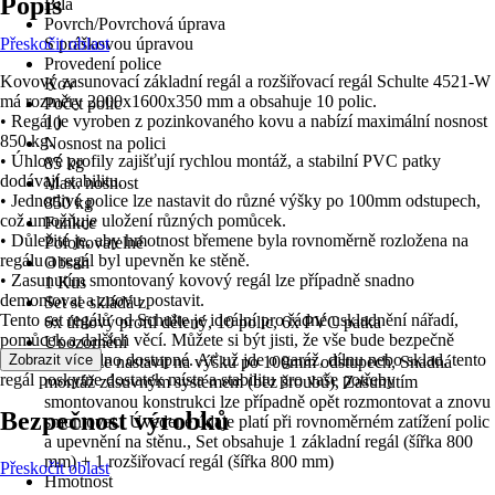
Popis
Bílá
Povrch/Povrchová úprava
Přeskočit oblast
S práškovou úpravou
Provedení police
Kovový zasunovací základní regál a rozšiřovací regál Schulte 4521-W
Kov
má rozměry 2000x1600x350 mm a obsahuje 10 polic.
Počet polic
• Regál je vyroben z pozinkovaného kovu a nabízí maximální nosnost
10
850 kg.
Nosnost na polici
• Úhlové profily zajišťují rychlou montáž, a stabilní PVC patky
85 kg
dodávají stabilitu.
Max. nosnost
• Jednotlivé police lze nastavit do různé výšky po 100mm odstupech,
850 kg
což umožňuje uložení různých pomůcek.
Funkce
• Důležité je, aby hmotnost břemene byla rovnoměrně rozložena na
Polohovatelné
regálu a regál byl upevněn ke stěně.
Obsah
• Zasunutím smontovaný kovový regál lze případně snadno
1 Kus
demontovat a znovu postavit.
Set se skládá z
Tento set regálů od Schulte je ideální pro řádné uskladnění nářadí,
6x úhlový profil dělený, 10 polic, 6x PVC patka
pomůcek a dalších věcí. Můžete si být jisti, že vše bude bezpečně
Upozornění
uloženo a snadno dostupné. Ať už jde o garáž, dílnu nebo sklad, tento
Zobrazit více
Police lze nastavit na výšku po 100mm odstupech, Snadná
regál poskytne dostatek místa a stabilitu pro vaše potřeby
montáž zásuvným systémem (bez šroubů), Zasunutím
smontovanou konstrukci lze případně opět rozmontovat a znovu
Bezpečnost výrobků
smontovat., Úvedené údaje platí při rovnoměrném zatížení polic
a upevnění na stěnu., Set obsahuje 1 základní regál (šířka 800
mm) + 1 rozšiřovací regál (šířka 800 mm)
Přeskočit oblast
Hmotnost