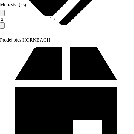
Množství (ks)
1 ks
Prodej přes:
HORNBACH