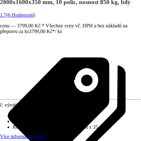
2000x1600x350 mm, 10 polic, nosnost 850 kg, bílý
1.7
(6 Hodnocení)
cenu — 3799,00 Kč * Všechny ceny vč. DPH a bez nákladů na
přepravu za ks
3799,00 Kč
*
/
ks
č. výrobku
5811969
Materiál
:
Kov
Barevný odstín
:
Bílá
Rozměry (ŠxVxH)
:
160 cm x 200 cm x 35 cm
Více informací o zboží