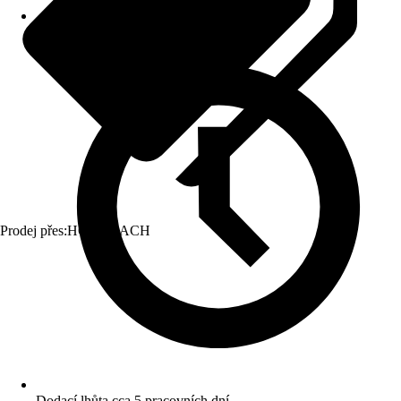
Prodej přes:
HORNBACH
Dodací lhůta cca 5 pracovních dní