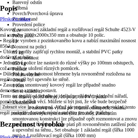
Barevný odstín
Popis
Stříbrná
Povrch/Povrchová úprava
Přeskočit oblast
Pozinkované
Provedení police
Kovový zasunovací základní regál a rozšiřovací regál Schulte 4523-V
Kov
má rozměry 2000x2000x350 mm a obsahuje 10 polic.
Počet polic
• Regál je vyroben z pozinkovaného kovu a nabízí maximální nosnost
10
850 kg.
Nosnost na polici
• Úhlové profily zajišťují rychlou montáž, a stabilní PVC patky
85 kg
dodávají stabilitu.
Max. nosnost
• Jednotlivé police lze nastavit do různé výšky po 100mm odstupech,
850 kg
což umožňuje uložení různých pomůcek.
Funkce
• Důležité je, aby hmotnost břemene byla rovnoměrně rozložena na
Polohovatelné
regálu a regál byl upevněn ke stěně.
Obsah
• Zasunutím smontovaný kovový regál lze případně snadno
1 Kus
demontovat a znovu postavit.
Set se skládá z
Tento set regálů od Schulte je ideální pro řádné uskladnění nářadí,
6x úhlový profil dělený, 10 polic, 6x PVC patka
pomůcek a dalších věcí. Můžete si být jisti, že vše bude bezpečně
Upozornění
uloženo a snadno dostupné. Ať už jde o garáž, dílnu nebo sklad, tento
Zobrazit více
Police lze nastavit na výšku po 100mm odstupech, Snadná
regál poskytne dostatek místa a stabilitu pro vaše potřeby
montáž zásuvným systémem (bez šroubů), Zasunutím
smontovanou konstrukci lze případně opět rozmontovat a znovu
Bezpečnost výrobků
smontovat., Úvedené údaje platí při rovnoměrném zatížení polic
a upevnění na stěnu., Set obsahuje 1 základní regál (šířka 1000
mm) + 1 rozšiřovací regál (šířka 1000 mm)
Přeskočit oblast