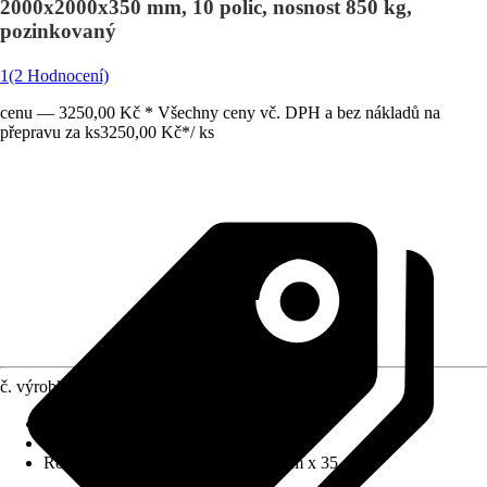
2000x2000x350 mm, 10 polic, nosnost 850 kg,
pozinkovaný
1
(2 Hodnocení)
cenu — 3250,00 Kč * Všechny ceny vč. DPH a bez nákladů na
přepravu za ks
3250,00 Kč
*
/
ks
č. výrobku
5811972
Materiál
:
Kov
Barevný odstín
:
Stříbrná
Rozměry (ŠxVxH)
:
200 cm x 200 cm x 35 cm