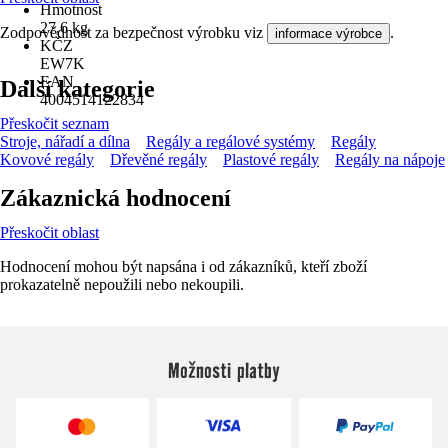
Hmotnost
27,6 kg
Zodpovědnost za bezpečnost výrobku viz
.
informace výrobce
KČZ
EW7K
EAN
Další kategorie
4004514122834
Přeskočit seznam
Stroje, nářadí a dílna
Regály a regálové systémy
Regály
Kovové regály
Dřevěné regály
Plastové regály
Regály na nápoje
Zákaznická hodnocení
Přeskočit oblast
Hodnocení mohou být napsána i od zákazníků, kteří zboží
prokazatelně nepoužili nebo nekoupili.
Možnosti platby