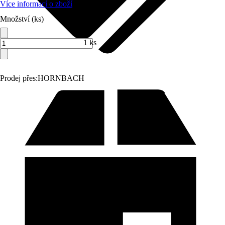
Více informací o zboží
Množství (ks)
1 ks
Prodej přes:
HORNBACH